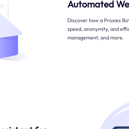
Automated We
Discover how a Proxies Bot 
speed, anonymity, and effi
management, and more.