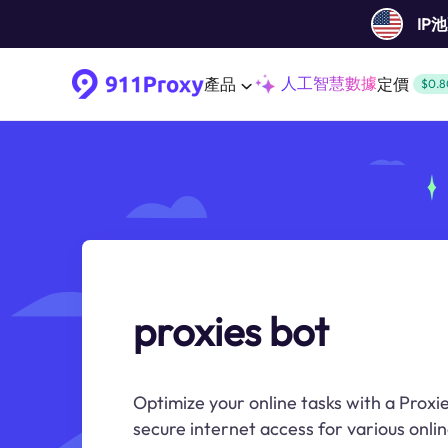
IP
人工智慧數據
產品
定價
$0.8
proxies bot
Optimize your online tasks with a Proxie
secure internet access for various online