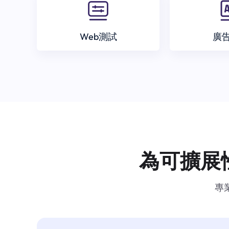
Web測試
廣
為可擴展
專