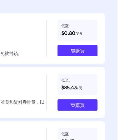
低至:
$0.80
/GB
購買
並避免被封鎖。
低至:
$85.43
/天
整並發和資料吞吐量，以
購買
低至: