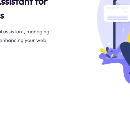
Assistant for
s
al assistant, managing
nd enhancing your web