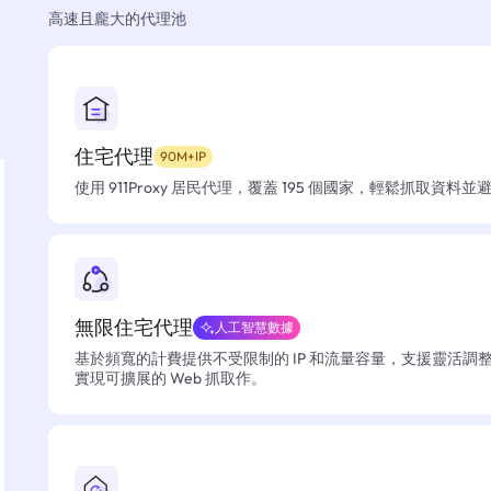
高速且龐大的代理池
住宅代理
90M+IP
使用 911Proxy 居民代理，覆蓋 195 個國家，輕鬆抓取資料
無限住宅代理
人工智慧數據
基於頻寬的計費提供不受限制的 IP 和流量容量，支援靈活調
實現可擴展的 Web 抓取作。