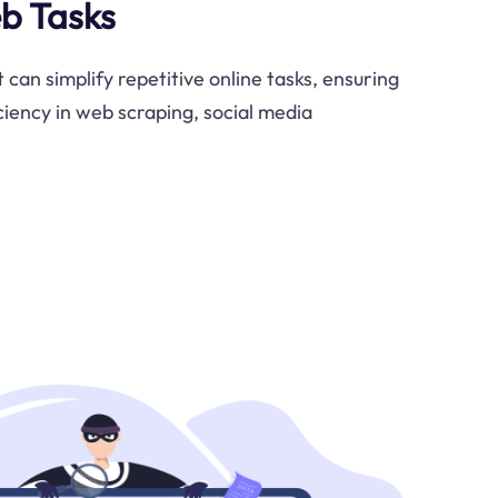
b Tasks
can simplify repetitive online tasks, ensuring
ciency in web scraping, social media