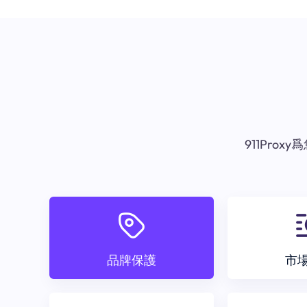
911Pr
品牌保護
市