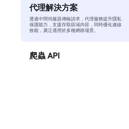
代理解決方案
透過中間伺服器傳輸請求，代理服務提升隱私
保護能力，支援存取區域內容，同時優化連線
效能，廣泛適用於多種網路場景。
爬蟲 API
自動化執行大規模網頁資料擷取，穩定輸出乾
淨、結構化的數據，有效減少存取中斷和阻止
風險。