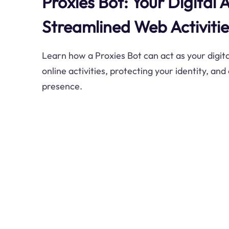
Proxies Bot: Your Digital 
Streamlined Web Activitie
Learn how a Proxies Bot can act as your digit
online activities, protecting your identity, a
presence.