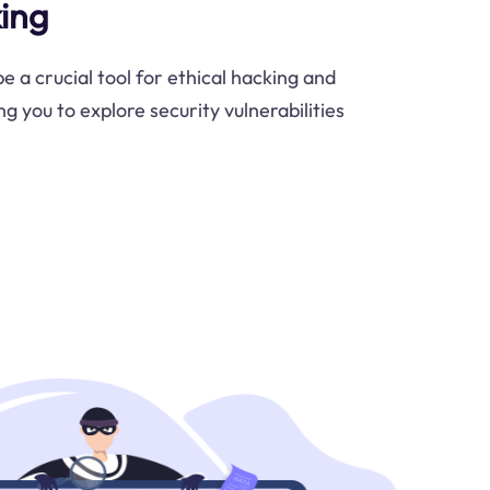
king
 a crucial tool for ethical hacking and
ng you to explore security vulnerabilities