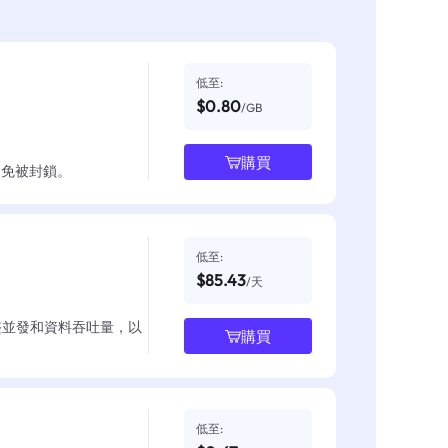
低至:
$0.80
/GB
購買
並避免被封鎖。
低至:
$85.43
/天
整並發和資料吞吐量，以
購買
低至: