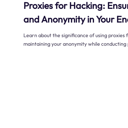
Proxies for Hacking: Ensu
and Anonymity in Your E
Learn about the significance of using proxies f
maintaining your anonymity while conducting 