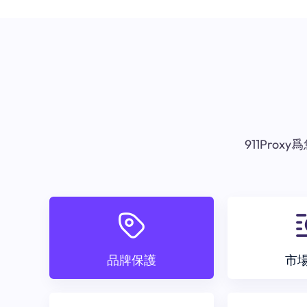
911Pr
品牌保護
市