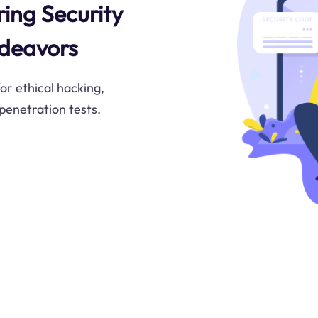
ring Security
ndeavors
or ethical hacking,
penetration tests.