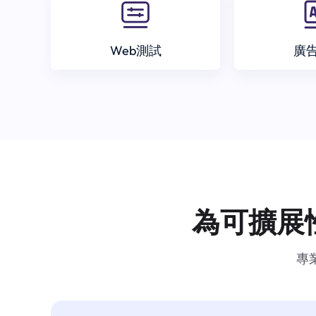
Web測試
廣
為可擴展
專