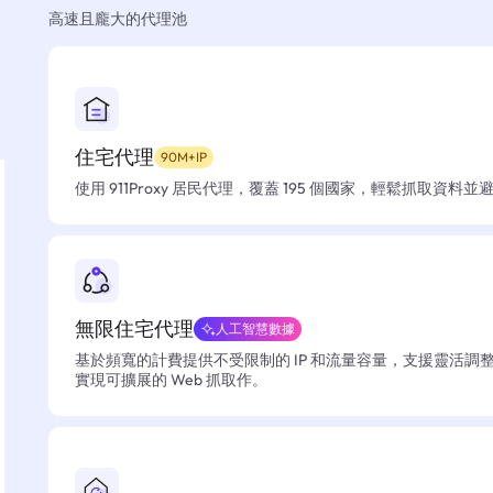
高速且龐大的代理池
住宅代理
90M+IP
使用 911Proxy 居民代理，覆蓋 195 個國家，輕鬆抓取資料
無限住宅代理
人工智慧數據
基於頻寬的計費提供不受限制的 IP 和流量容量，支援靈活調
實現可擴展的 Web 抓取作。