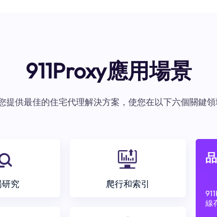
911Proxy應用場景
oxy爲您提供最佳的住宅代理解決方案，使您在以下六個關鍵領
品
場研究
爬行和索引
9
線