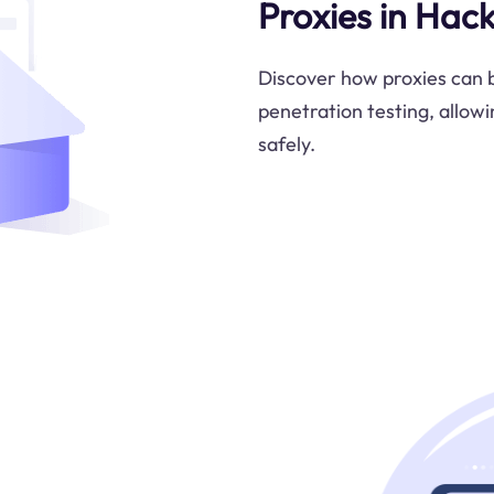
Proxies in Hac
Discover how proxies can be
penetration testing, allowi
safely.