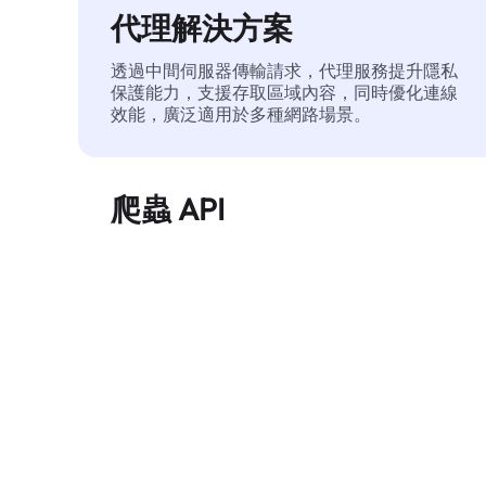
代理解決方案
透過中間伺服器傳輸請求，代理服務提升隱私
保護能力，支援存取區域內容，同時優化連線
效能，廣泛適用於多種網路場景。
爬蟲 API
自動化執行大規模網頁資料擷取，穩定輸出乾
淨、結構化的數據，有效減少存取中斷和阻止
風險。