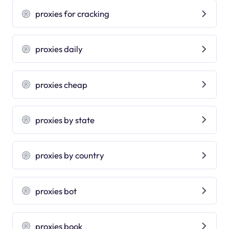
proxies for cracking
proxies daily
proxies cheap
proxies by state
proxies by country
proxies bot
proxies book