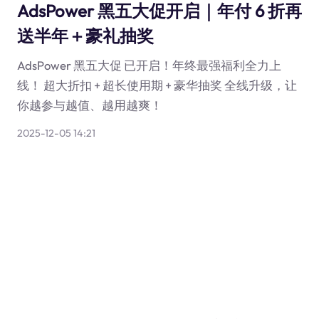
AdsPower 黑五大促开启｜年付 6 折再
送半年＋豪礼抽奖
AdsPower 黑五大促 已开启！年终最强福利全力上
线！ 超大折扣 + 超长使用期 + 豪华抽奖 全线升级，让
你越参与越值、越用越爽！
2025-12-05 14:21