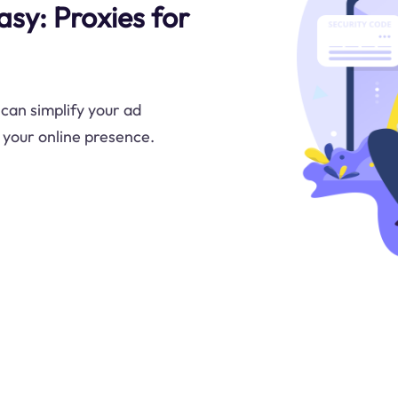
asy: Proxies for
 can simplify your ad
 your online presence.