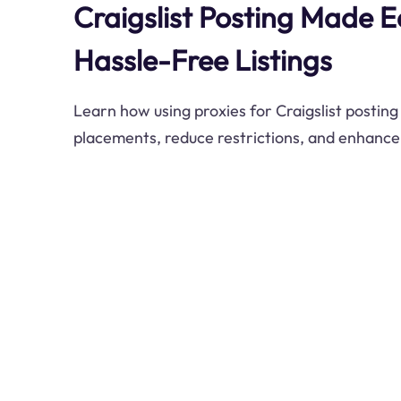
Craigslist Posting Made E
Hassle-Free Listings
Learn how using proxies for Craigslist posting
placements, reduce restrictions, and enhance