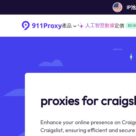
IP
人工智慧數據
產品
定價
$0.8
proxies for craigsl
Enhance your online presence on Craigsl
Craigslist, ensuring efficient and secure