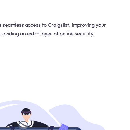
 seamless access to Craigslist, improving your
oviding an extra layer of online security.