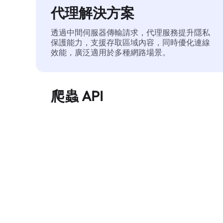
代理解決方案
透過中間伺服器傳輸請求，代理服務提升隱私
保護能力，支援存取區域內容，同時優化連線
效能，廣泛適用於多種網路場景。
爬蟲 API
自動化執行大規模網頁資料擷取，穩定輸出乾
淨、結構化的數據，有效減少存取中斷和阻止
風險。