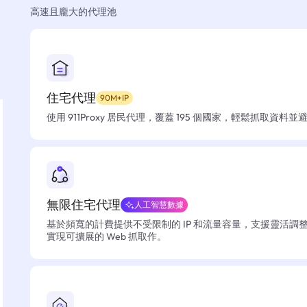
高速且龐大的代理池
住宅代理
90M+IP
使用 911Proxy 居民代理，覆蓋 195 個國家，輕鬆抓取資料
無限住宅代理
人工智慧數據
基於頻寬的計費提供不受限制的 IP 和流量容量，支援靈活調
實現可擴展的 Web 抓取作。