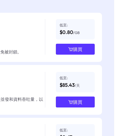
低至:
$0.80
/GB
購買
並避免被封鎖。
低至:
$85.43
/天
整並發和資料吞吐量，以
購買
低至: