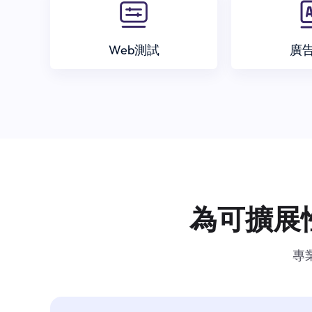
Web測試
廣
為可擴展
專