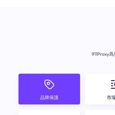
911Pr
品牌保護
市