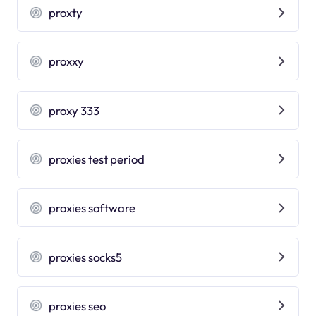
proxty
proxxy
proxy 333
proxies test period
proxies software
proxies socks5
proxies seo