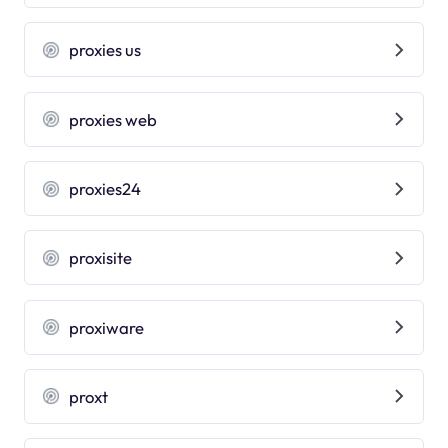
proxies us
proxies web
proxies24
proxisite
proxiware
proxt