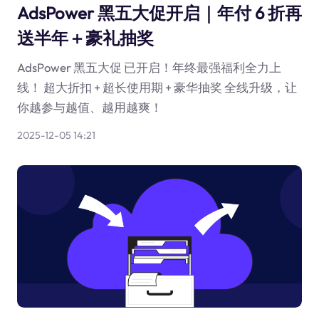
AdsPower 黑五大促开启｜年付 6 折再
送半年＋豪礼抽奖
AdsPower 黑五大促 已开启！年终最强福利全力上
线！ 超大折扣 + 超长使用期 + 豪华抽奖 全线升级，让
你越参与越值、越用越爽！
2025-12-05 14:21