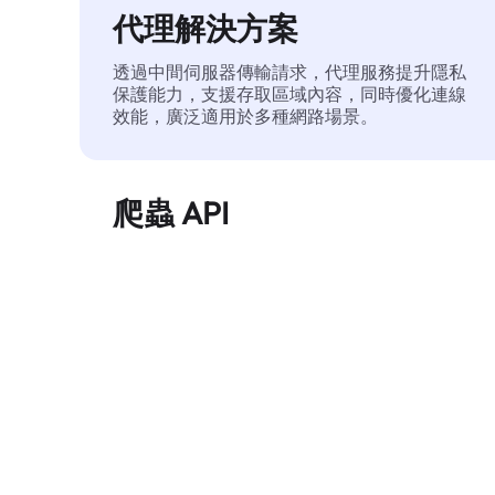
代理解決方案
透過中間伺服器傳輸請求，代理服務提升隱私
保護能力，支援存取區域內容，同時優化連線
效能，廣泛適用於多種網路場景。
爬蟲 API
自動化執行大規模網頁資料擷取，穩定輸出乾
淨、結構化的數據，有效減少存取中斷和阻止
風險。