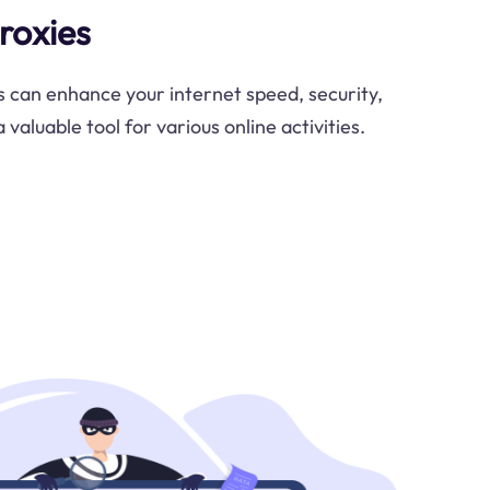
roxies
can enhance your internet speed, security,
valuable tool for various online activities.