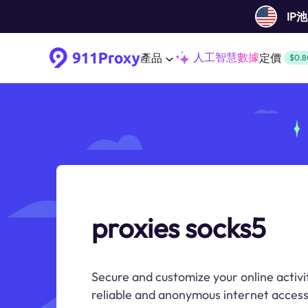
IP
人工智慧數據
產品
定價
$0.8
proxies socks5
Secure and customize your online activit
reliable and anonymous internet access