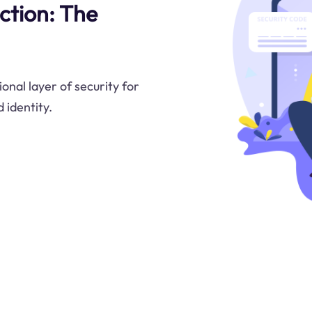
ction: The
nal layer of security for
 identity.