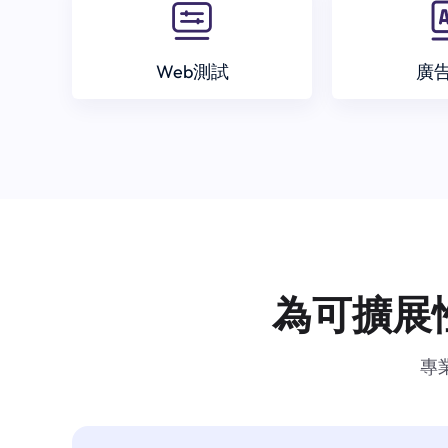
Web測試
廣
為可擴展
專