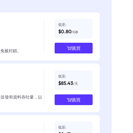
低至:
$0.80
/GB
購買
並避免被封鎖。
低至:
$85.43
/天
整並發和資料吞吐量，以
購買
低至: