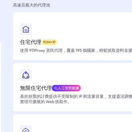
高速且龐大的代理池
住宅代理
90M+IP
使用 911Proxy 居民代理，覆蓋 195 個國家，輕鬆抓取資料
無限住宅代理
人工智慧數據
基於頻寬的計費提供不受限制的 IP 和流量容量，支援靈活調
實現可擴展的 Web 抓取作。