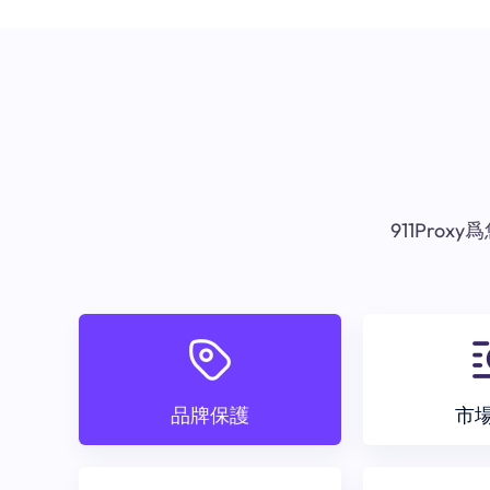
911Pr
品牌保護
市