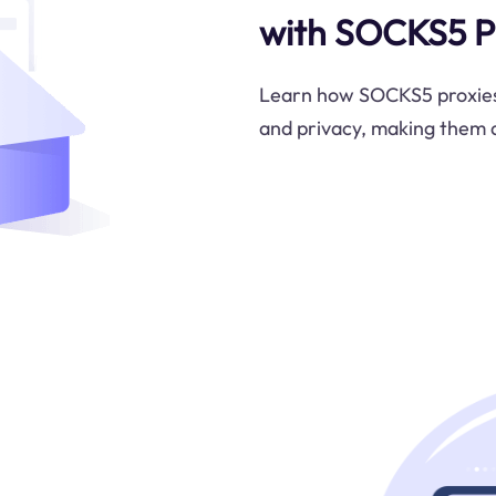
with SOCKS5 P
Learn how SOCKS5 proxies 
and privacy, making them a 