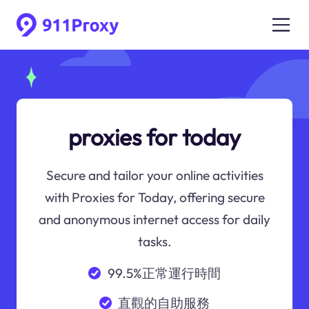
proxies for today
Secure and tailor your online activities
with Proxies for Today, offering secure
and anonymous internet access for daily
tasks.
99.5%正常運行時間
直觀的自助服務