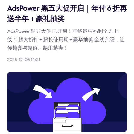
AdsPower 黑五大促开启｜年付 6 折再
送半年＋豪礼抽奖
AdsPower 黑五大促 已开启！年终最强福利全力上
线！ 超大折扣 + 超长使用期 + 豪华抽奖 全线升级，让
你越参与越值、越用越爽！
2025-12-05 14:21