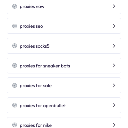
proxies now
proxies seo
proxies socks5
proxies for sneaker bots
proxies for sale
proxies for openbullet
proxies for nike