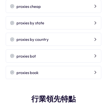
proxies cheap
proxies by state
proxies by country
proxies bot
proxies book
行業領先特點