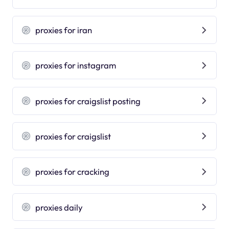
proxies for iran
proxies for instagram
proxies for craigslist posting
proxies for craigslist
proxies for cracking
proxies daily