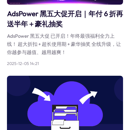
AdsPower 黑五大促开启｜年付 6 折再
送半年＋豪礼抽奖
AdsPower 黑五大促 已开启！年终最强福利全力上
线！ 超大折扣 + 超长使用期 + 豪华抽奖 全线升级，让
你越参与越值、越用越爽！
2025-12-05 14:21