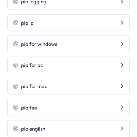
pia logging
pia ip
pia for windows
pia for pc
pia for mac
pia fee
pia english