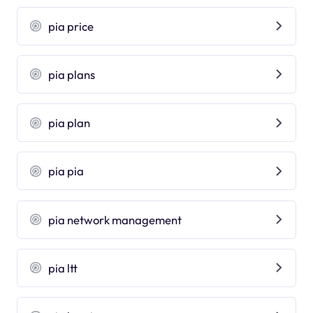
pia price
pia plans
pia plan
pia pia
pia network management
pia ltt