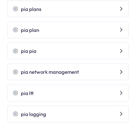
pia plans
pia plan
pia pia
pia network management
pia ltt
pia logging