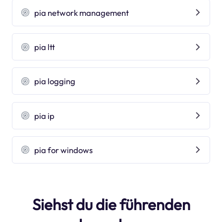
pia network management
pia ltt
pia logging
pia ip
pia for windows
Siehst du die führenden