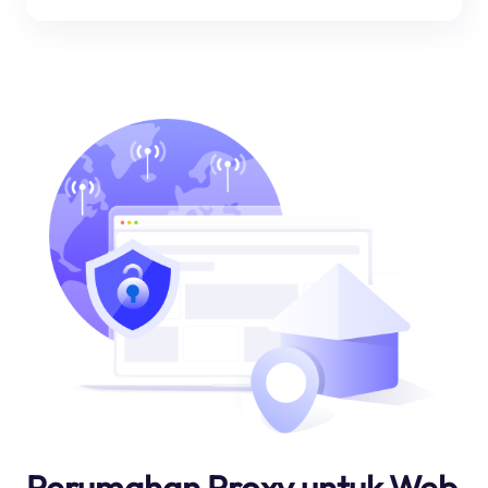
Perumahan Proxy untuk Web