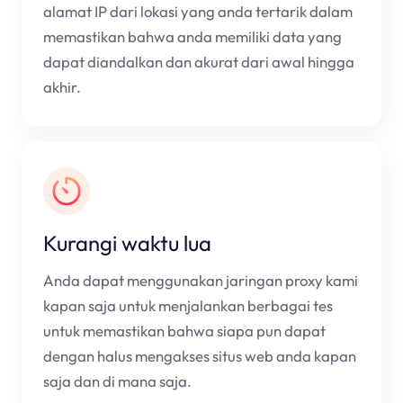
alamat IP dari lokasi yang anda tertarik dalam
memastikan bahwa anda memiliki data yang
dapat diandalkan dan akurat dari awal hingga
akhir.
Kurangi waktu lua
Anda dapat menggunakan jaringan proxy kami
kapan saja untuk menjalankan berbagai tes
untuk memastikan bahwa siapa pun dapat
dengan halus mengakses situs web anda kapan
saja dan di mana saja.