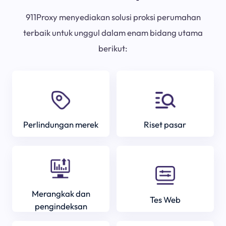
911Proxy menyediakan solusi proksi perumahan
terbaik untuk unggul dalam enam bidang utama
berikut:
Perlindungan merek
Riset pasar
Merangkak dan
Tes Web
pengindeksan