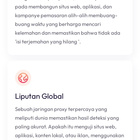
pada membangun situs web, aplikasi, dan
kampanye pemasaran alih-alih membuang-
buang waktu yang berharga mencari
kelemahan dan memastikan bahwa tidak ada
'isi terjemahan yang hilang '.
Liputan Global
Sebuah jaringan proxy terpercaya yang
meliputi dunia memastikan hasil deteksi yang
paling akurat. Apakah itu menguji situs web,
aplikasi, konten lokal, atau iklan, menggunakan