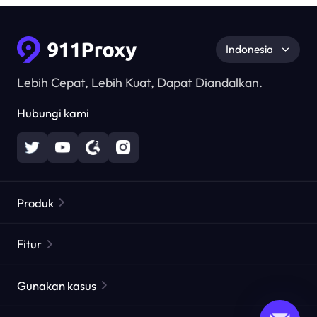
Indonesia
Lebih Cepat, Lebih Kuat, Dapat Diandalkan.
Hubungi kami
Produk
Proxy Perumahan
Populer
Fitur
Proxy Perumahan Tak Terbatas
Daftar Proxy Gratis
Gunakan kasus
Proxy Perumahan Statis
Pemeriksa Proxy
Proxy Pusat Data Statis
perlindungan merek