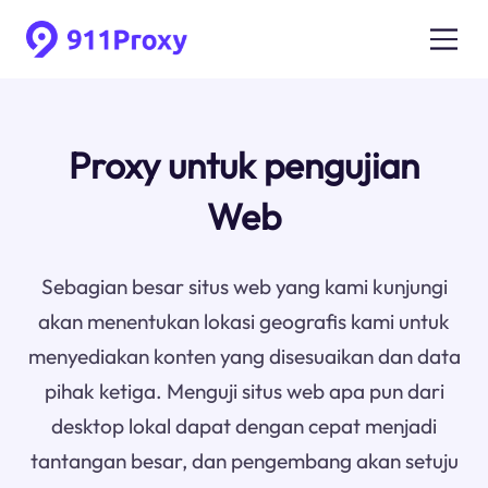
Proxy untuk pengujian
Web
Sebagian besar situs web yang kami kunjungi
akan menentukan lokasi geografis kami untuk
menyediakan konten yang disesuaikan dan data
pihak ketiga. Menguji situs web apa pun dari
desktop lokal dapat dengan cepat menjadi
tantangan besar, dan pengembang akan setuju