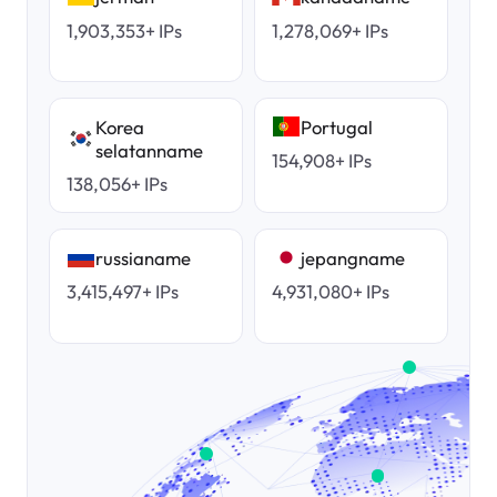
1,903,353+ IPs
1,278,069+ IPs
Korea
Portugal
selatanname
154,908+ IPs
138,056+ IPs
russianame
jepangname
3,415,497+ IPs
4,931,080+ IPs