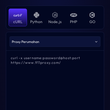
cURL
Python
Node.js
PHP
GO
curl -x username:password@host:port
https://www.911proxy.com/