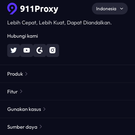
Indonesia
Lebih Cepat, Lebih Kuat, Dapat Diandalkan.
Hubungi kami
Produk
Proxy Perumahan
Populer
Fitur
Proxy Perumahan Tak Terbatas
Daftar Proxy Gratis
Gunakan kasus
Proxy Perumahan Statis
Pemeriksa Proxy
Proxy Pusat Data Statis
perlindungan merek
Proxy by ISP
Sumber daya
Proxy ISP Jangka Panjang
Pengujian web pasar