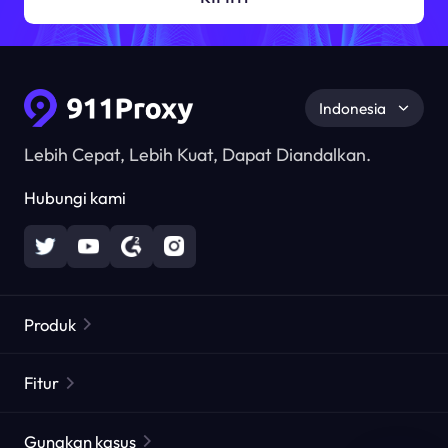
Indonesia
Lebih Cepat, Lebih Kuat, Dapat Diandalkan.
Hubungi kami
Produk
Proxy Perumahan
Populer
Fitur
Proxy Perumahan Tak Terbatas
Daftar Proxy Gratis
Gunakan kasus
Proxy Perumahan Statis