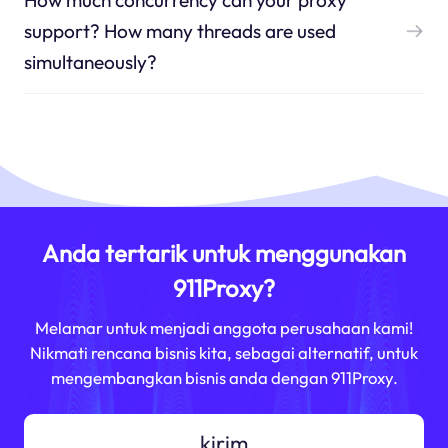
How much concurrency can your proxy
support? How many threads are used
simultaneously?
Anda tertarik untuk menggunakan
911Proxy?
Melamar untuk menjadi anggota perusahaan kami!
Nikmati rencana bisnis kita, sebagai alternatif, untuk
mengembangkan bisnis anda dengan 911Proxy.
kirim