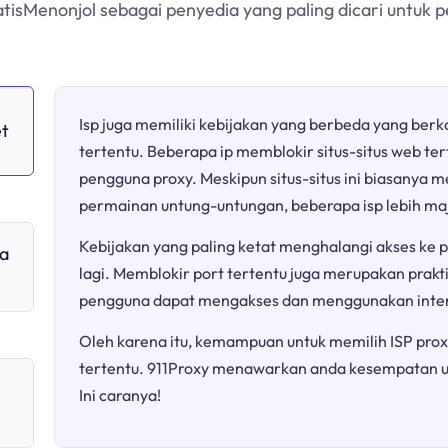
satisMenonjol sebagai penyedia yang paling dicari untuk 
Isp juga memiliki kebijakan yang berbeda yang berk
et
tertentu. Beberapa ip memblokir situs-situs web te
pengguna proxy. Meskipun situs-situs ini biasany
permainan untung-untungan, beberapa isp lebih ma
Kebijakan yang paling ketat menghalangi akses ke pl
a
lagi. Memblokir port tertentu juga merupakan prakt
pengguna dapat mengakses dan menggunakan inter
Oleh karena itu, kemampuan untuk memilih ISP prox
tertentu. 911Proxy menawarkan anda kesempatan u
Ini caranya!