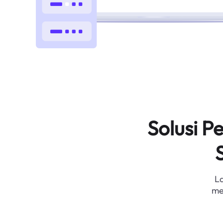
Solusi 
L
me