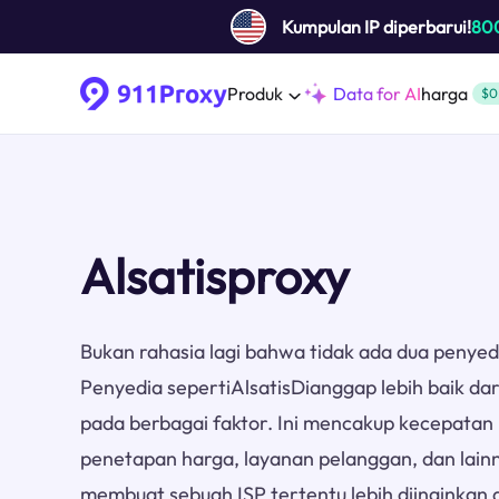
Kumpulan IP diperbarui!
80
Produk
Data for AI
harga
$0
Alsatisproxy
Bukan rahasia lagi bahwa tidak ada dua penyed
Penyedia sepertiAlsatisDianggap lebih baik da
pada berbagai faktor. Ini mencakup kecepatan 
penetapan harga, layanan pelanggan, dan lainn
membuat sebuah ISP tertentu lebih diinginkan 