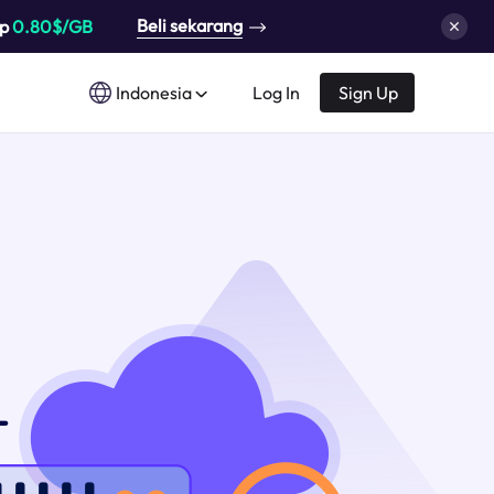
Beli sekarang
up
0.80$/GB
Indonesia
Log In
Sign Up