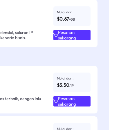
Mulai dari:
$0.67
/GB
Pesanan
ensial, saluran IP
enario bisnis.
sekarang
Mulai dari:
$3.50
/IP
Pesanan
as terbaik, dengan lalu
sekarang
Mulai dari: