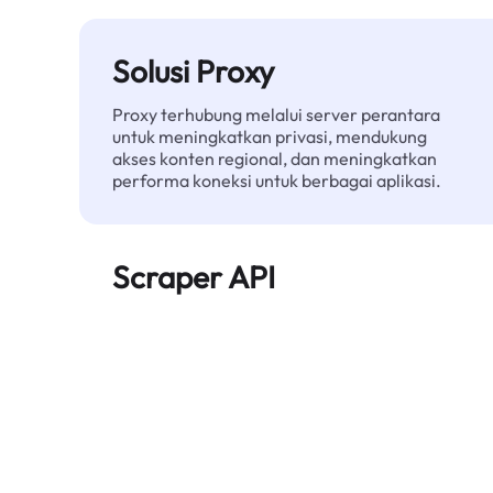
Solusi Proxy
Proxy terhubung melalui server perantara
untuk meningkatkan privasi, mendukung
akses konten regional, dan meningkatkan
performa koneksi untuk berbagai aplikasi.
Scraper API
Mengotomatiskan ekstraksi data web skala
besar dan menyediakan data bersih dan
terstruktur secara andal—tanpa diblokir.