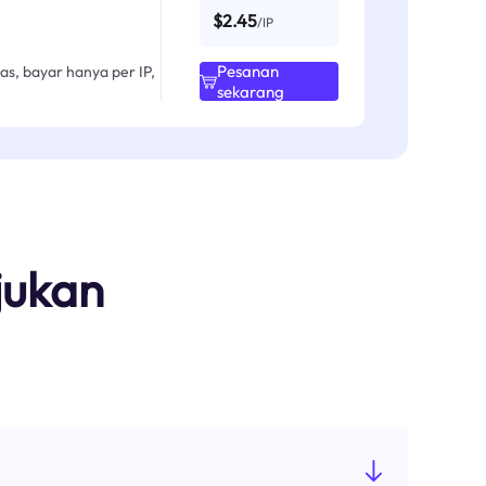
$2.45
/IP
Pesanan
as, bayar hanya per IP,
sekarang
jukan