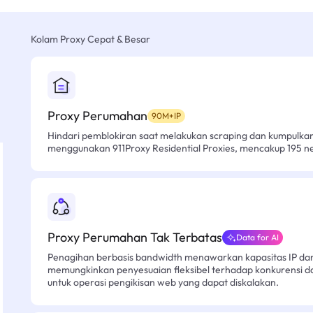
Kolam Proxy Cepat & Besar
Proxy Perumahan
90M+IP
Hindari pemblokiran saat melakukan scraping dan kumpulk
menggunakan 911Proxy Residential Proxies, mencakup 195 n
Proxy Perumahan Tak Terbatas
Data for AI
Penagihan berbasis bandwidth menawarkan kapasitas IP dan l
memungkinkan penyesuaian fleksibel terhadap konkurensi d
untuk operasi pengikisan web yang dapat diskalakan.