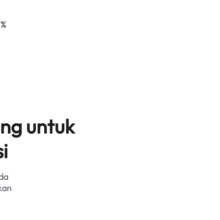
5%
ng untuk
i
da
kan