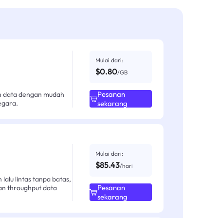
Mulai dari:
$0.80
/GB
Pesanan
an data dengan mudah
egara.
sekarang
Mulai dari:
$85.43
/hari
alu lintas tanpa batas,
Pesanan
an throughput data
sekarang