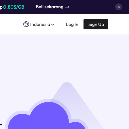
Beli sekarang
up
0.80$/GB
Indonesia
Log In
Sign Up