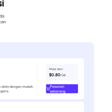
i
da
kan
Mulai dari:
$0.80
/GB
Pesanan
an data dengan mudah
egara.
sekarang