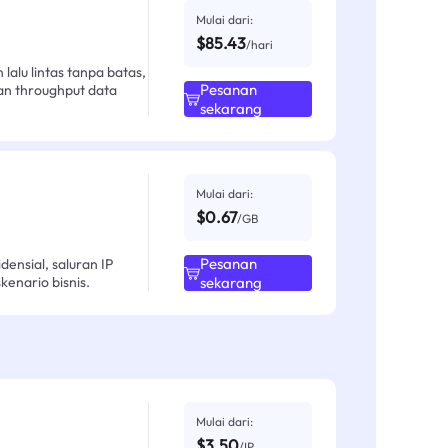
Mulai dari:
$85.43
/hari
alu lintas tanpa batas,
Pesanan
an throughput data
sekarang
Mulai dari:
$0.67
/GB
Pesanan
ensial, saluran IP
enario bisnis.
sekarang
Mulai dari:
$3.50
/IP