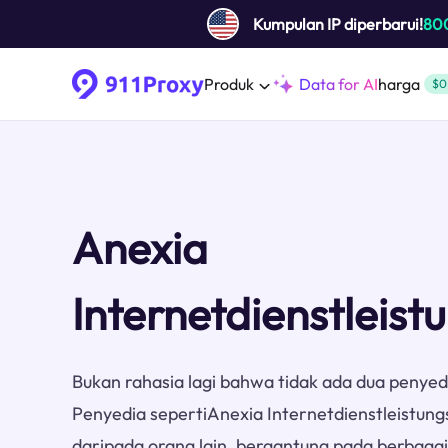
Kumpulan IP diperbarui!
80
Produk
Data for AI
harga
$0
Anexia
Internetdienstleist
Bukan rahasia lagi bahwa tidak ada dua penyed
Penyedia sepertiAnexia Internetdienstleistung
daripada orang lain, bergantung pada berbagai