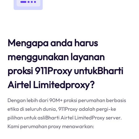
Mengapa anda harus
menggunakan layanan
proksi 911Proxy untukBharti
Airtel Limitedproxy?
Dengan lebih dari 90M+ proksi perumahan berbasis
etika di seluruh dunia, 911Proxy adalah pergi-ke
pilihan untuk asliBharti Airtel LimitedProxy server.
Kami perumahan proxy menawarkan: