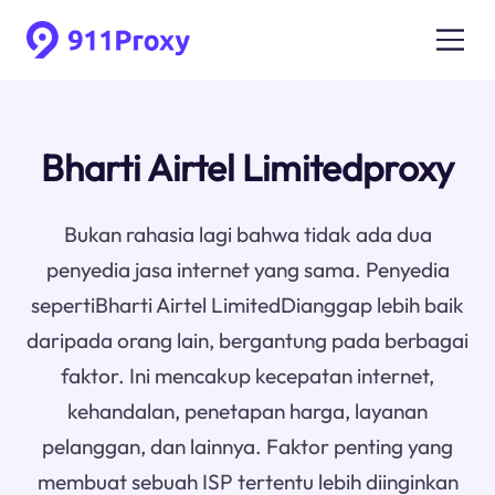
Bharti Airtel Limitedproxy
Bukan rahasia lagi bahwa tidak ada dua
penyedia jasa internet yang sama. Penyedia
sepertiBharti Airtel LimitedDianggap lebih baik
daripada orang lain, bergantung pada berbagai
faktor. Ini mencakup kecepatan internet,
kehandalan, penetapan harga, layanan
pelanggan, dan lainnya. Faktor penting yang
membuat sebuah ISP tertentu lebih diinginkan