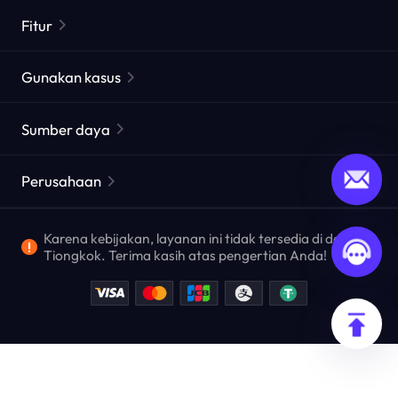
Proxy Perumahan
Populer
Fitur
Proxy Perumahan Tak Terbatas
Daftar Proxy Gratis
Gunakan kasus
Proxy Perumahan Statis
Pemeriksa Proxy
Proxy Pusat Data Statis
perlindungan merek
Proxy by ISP
Sumber daya
Proxy ISP Jangka Panjang
Pengujian web pasar
CroxyProxy
Dokumentasi
riset pasar
Web Scraper API
Free trial
Perusahaan
ProxySite
Panduan penggunaname
Verifikasi iklan
SERP API
Program afiliasi
FAQ
Karena kebijakan, layanan ini tidak tersedia di daratan
Perayapan dan pengindeksan
API Pengunduh Video
Perusahaan Perusahaan
Tiongkok. Terima kasih atas pengertian Anda!
lokasicomment
Lihat Semua Kasus Penggunaan
Program kepatuhan AML
Blog
Kembalikan kebijakan
Privacy Policy
Keamanan & Kepatuhan