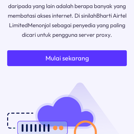
daripada yang lain adalah berapa banyak yang
membatasi akses internet. Di sinilahBharti Airtel
LimitedMenonjol sebagai penyedia yang paling
dicari untuk pengguna server proxy.
Mulai sekarang