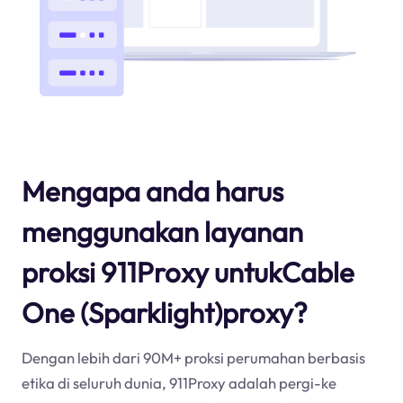
Mengapa anda harus
menggunakan layanan
proksi 911Proxy untukCable
One (Sparklight)proxy?
Dengan lebih dari 90M+ proksi perumahan berbasis
etika di seluruh dunia, 911Proxy adalah pergi-ke