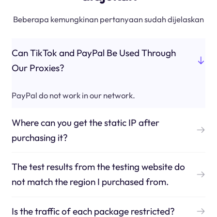
Beberapa kemungkinan pertanyaan sudah dijelaskan
Can TikTok and PayPal Be Used Through
Our Proxies?
PayPal do not work in our network.
Where can you get the static IP after
purchasing it?
The test results from the testing website do
not match the region I purchased from.
Is the traffic of each package restricted?