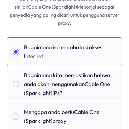
sinilahCable One (Sparklight)Menonjol sebagai
penyedia yang paling dicari untuk pengguna server
proxy.
Bagaimana isp membatasi akses
Internet
Bagaimana kita memastikan bahwa
anda akan menggunakanCable One
(Sparklight)IPs?
Mengapa anda perluCable One
(Sparklight)proxy