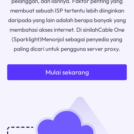
pelanggan, dan lainnya. Faktor penting yang
membuat sebuah ISP tertentu lebih diinginkan
daripada yang lain adalah berapa banyak yang
membatasi akses internet. Di sinilahCable One
(Sparklight)Menonjol sebagai penyedia yang
paling dicari untuk pengguna server proxy.
Mulai sekarang