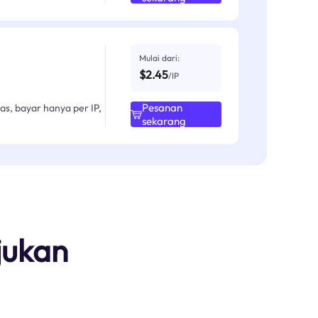
Mulai dari:
$2.45
/IP
Pesanan
as, bayar hanya per IP,
sekarang
jukan