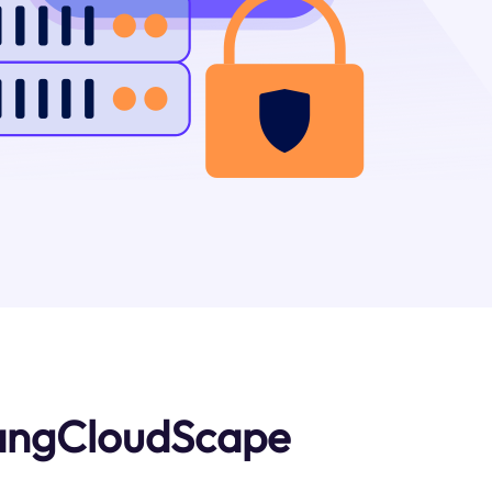
ntangCloudScape