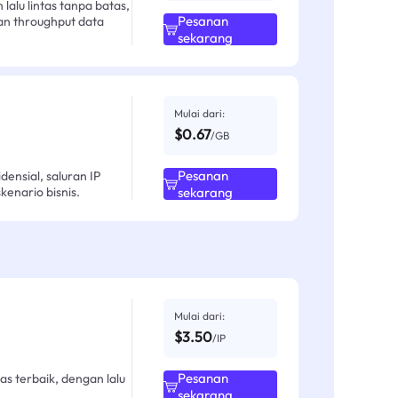
alu lintas tanpa batas,
Pesanan
an throughput data
sekarang
Mulai dari:
$0.67
/GB
Pesanan
ensial, saluran IP
enario bisnis.
sekarang
Mulai dari:
$3.50
/IP
Pesanan
as terbaik, dengan lalu
sekarang