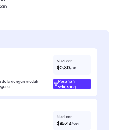
kan
Mulai dari:
$0.80
/GB
Pesanan
an data dengan mudah
egara.
sekarang
Mulai dari:
$85.43
/hari