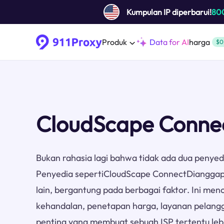
Kumpulan IP diperbarui!
80
Produk
Data for AI
harga
$0
CloudScape Conne
Bukan rahasia lagi bahwa tidak ada dua penyed
Penyedia sepertiCloudScape ConnectDianggap 
lain, bergantung pada berbagai faktor. Ini men
kehandalan, penetapan harga, layanan pelangg
penting yang membuat sebuah ISP tertentu lebi