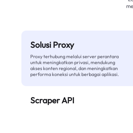
me
Solusi Proxy
Proxy terhubung melalui server perantara
untuk meningkatkan privasi, mendukung
akses konten regional, dan meningkatkan
performa koneksi untuk berbagai aplikasi.
Scraper API
Mengotomatiskan ekstraksi data web skala
besar dan menyediakan data bersih dan
terstruktur secara andal—tanpa diblokir.