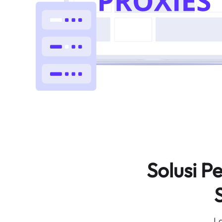
Solusi 
L