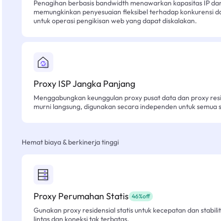
Penagihan berbasis bandwidth menawarkan kapasitas IP dan l
memungkinkan penyesuaian fleksibel terhadap konkurensi d
untuk operasi pengikisan web yang dapat diskalakan.
Proxy ISP Jangka Panjang
Menggabungkan keunggulan proxy pusat data dan proxy resid
murni langsung, digunakan secara independen untuk semua sk
Hemat biaya & berkinerja tinggi
Proxy Perumahan Statis
46%off
Gunakan proxy residensial statis untuk kecepatan dan stabilit
lintas dan koneksi tak terbatas.