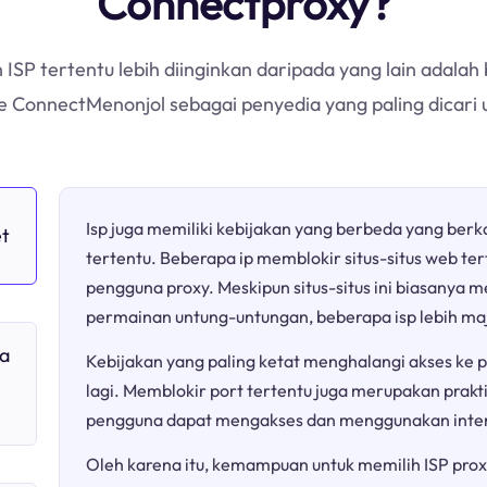
Connectproxy?
ISP tertentu lebih diinginkan daripada yang lain adala
pe ConnectMenonjol sebagai penyedia yang paling dicari
Isp juga memiliki kebijakan yang berbeda yang berk
et
tertentu. Beberapa ip memblokir situs-situs web te
pengguna proxy. Meskipun situs-situs ini biasany
permainan untung-untungan, beberapa isp lebih ma
a
Kebijakan yang paling ketat menghalangi akses ke pl
lagi. Memblokir port tertentu juga merupakan prakt
pengguna dapat mengakses dan menggunakan inter
Oleh karena itu, kemampuan untuk memilih ISP prox