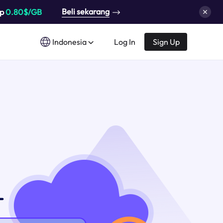
Beli sekarang
up
0.80$/GB
Indonesia
Log In
Sign Up