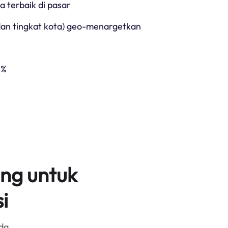
ga terbaik di pasar
 dan tingkat kota) geo-menargetkan
5%
ng untuk
i
da