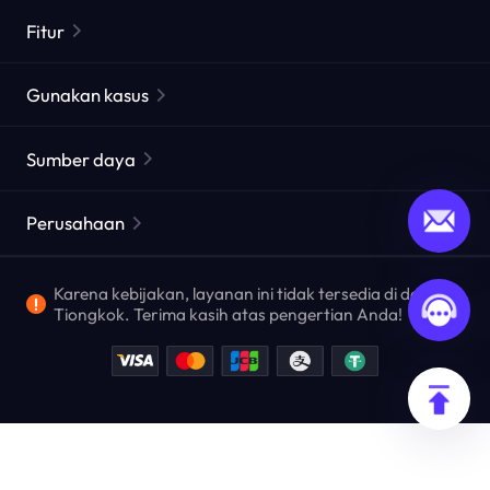
Proxy Perumahan
Populer
Fitur
Proxy Perumahan Tak Terbatas
Daftar Proxy Gratis
Gunakan kasus
Proxy Perumahan Statis
Pemeriksa Proxy
Proxy Pusat Data Statis
perlindungan merek
Proxy by ISP
Sumber daya
Proxy ISP Jangka Panjang
Pengujian web pasar
CroxyProxy
Dokumentasi
riset pasar
Web Scraper API
Free trial
Perusahaan
ProxySite
Panduan penggunaname
Verifikasi iklan
SERP API
Program afiliasi
FAQ
Karena kebijakan, layanan ini tidak tersedia di daratan
Perayapan dan pengindeksan
API Pengunduh Video
Perusahaan Perusahaan
Tiongkok. Terima kasih atas pengertian Anda!
lokasicomment
Lihat Semua Kasus Penggunaan
Program kepatuhan AML
Blog
Kembalikan kebijakan
Privacy Policy
Keamanan & Kepatuhan