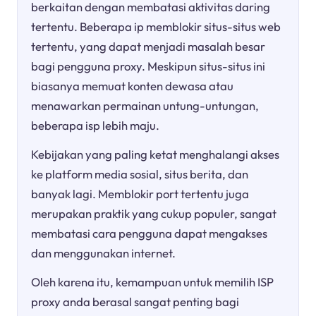
berkaitan dengan membatasi aktivitas daring
tertentu. Beberapa ip memblokir situs-situs web
tertentu, yang dapat menjadi masalah besar
bagi pengguna proxy. Meskipun situs-situs ini
biasanya memuat konten dewasa atau
menawarkan permainan untung-untungan,
beberapa isp lebih maju.
Kebijakan yang paling ketat menghalangi akses
ke platform media sosial, situs berita, dan
banyak lagi. Memblokir port tertentu juga
merupakan praktik yang cukup populer, sangat
membatasi cara pengguna dapat mengakses
dan menggunakan internet.
Oleh karena itu, kemampuan untuk memilih ISP
proxy anda berasal sangat penting bagi