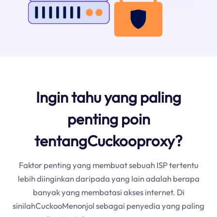
Ingin tahu yang paling
penting poin
tentangCuckooproxy?
Faktor penting yang membuat sebuah ISP tertentu
lebih diinginkan daripada yang lain adalah berapa
banyak yang membatasi akses internet. Di
sinilahCuckooMenonjol sebagai penyedia yang paling