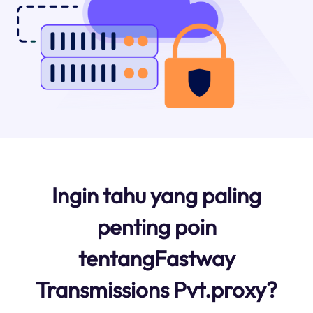
Ingin tahu yang paling
penting poin
tentangFastway
Transmissions Pvt.proxy?