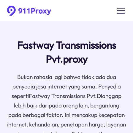
Fastway Transmissions
Pvt.proxy
Bukan rahasia lagi bahwa tidak ada dua
penyedia jasa internet yang sama. Penyedia
sepertiFastway Transmissions Pvt.Dianggap
lebih baik daripada orang lain, bergantung
pada berbagai faktor. Ini mencakup kecepatan
internet, kehandalan, penetapan harga, layanan