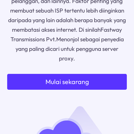
pelanggan, dan lainnya. Faktor penting yang
membuat sebuah ISP tertentu lebih diinginkan
daripada yang lain adalah berapa banyak yang
membatasi akses internet. Di sinilahFastway
Transmissions Pvt.Menonjol sebagai penyedia
yang paling dicari untuk pengguna server
proxy.
Mulai sekarang