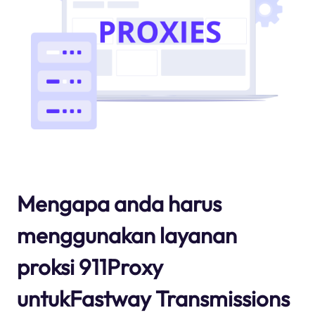
Mengapa anda harus
menggunakan layanan
proksi 911Proxy
untukFastway Transmissions