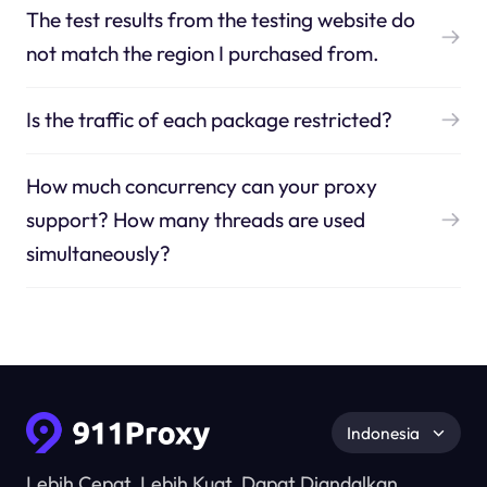
The test results from the testing website do
not match the region I purchased from.
Is the traffic of each package restricted?
How much concurrency can your proxy
support? How many threads are used
simultaneously?
Indonesia
Lebih Cepat, Lebih Kuat, Dapat Diandalkan.