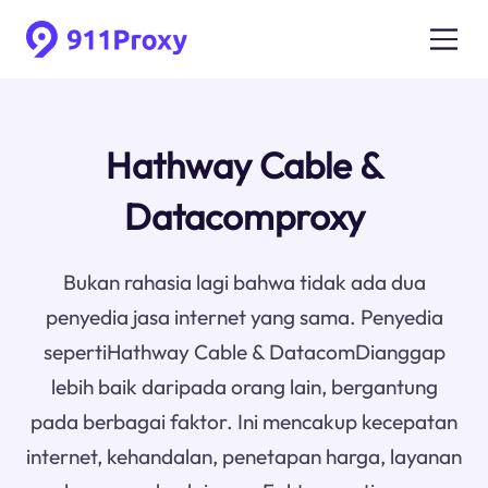
Hathway Cable &
Datacomproxy
Bukan rahasia lagi bahwa tidak ada dua
penyedia jasa internet yang sama. Penyedia
sepertiHathway Cable & DatacomDianggap
lebih baik daripada orang lain, bergantung
pada berbagai faktor. Ini mencakup kecepatan
internet, kehandalan, penetapan harga, layanan