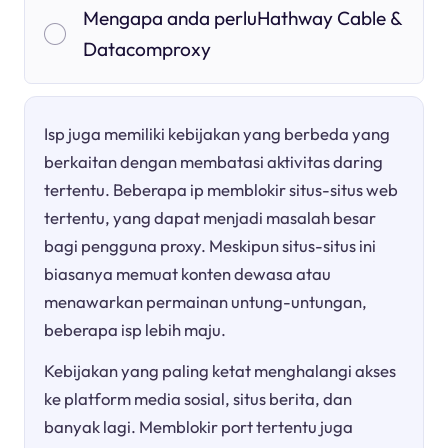
Mengapa anda perluHathway Cable &
Datacomproxy
Isp juga memiliki kebijakan yang berbeda yang
berkaitan dengan membatasi aktivitas daring
tertentu. Beberapa ip memblokir situs-situs web
tertentu, yang dapat menjadi masalah besar
bagi pengguna proxy. Meskipun situs-situs ini
biasanya memuat konten dewasa atau
menawarkan permainan untung-untungan,
beberapa isp lebih maju.
Kebijakan yang paling ketat menghalangi akses
ke platform media sosial, situs berita, dan
banyak lagi. Memblokir port tertentu juga