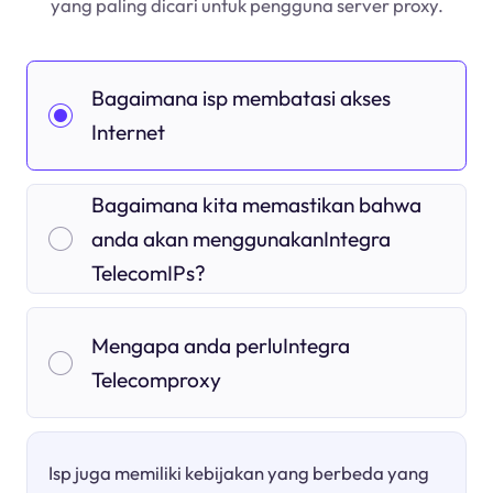
yang paling dicari untuk pengguna server proxy.
Bagaimana isp membatasi akses
Internet
Bagaimana kita memastikan bahwa
anda akan menggunakanIntegra
TelecomIPs?
Mengapa anda perluIntegra
Telecomproxy
Isp juga memiliki kebijakan yang berbeda yang