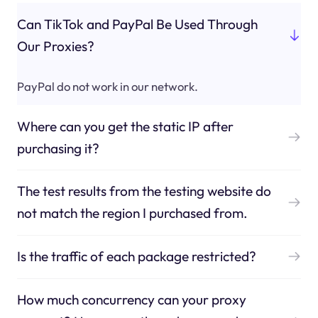
Can TikTok and PayPal Be Used Through
Our Proxies?
PayPal do not work in our network.
Where can you get the static IP after
purchasing it?
The test results from the testing website do
not match the region I purchased from.
Is the traffic of each package restricted?
How much concurrency can your proxy