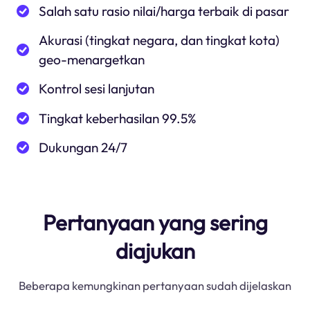
Salah satu rasio nilai/harga terbaik di pasar
Akurasi (tingkat negara, dan tingkat kota)
geo-menargetkan
Kontrol sesi lanjutan
Tingkat keberhasilan 99.5%
Dukungan 24/7
Pertanyaan yang sering
diajukan
Beberapa kemungkinan pertanyaan sudah dijelaskan