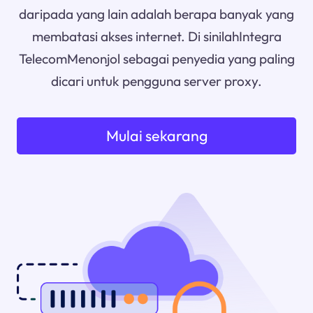
daripada yang lain adalah berapa banyak yang
membatasi akses internet. Di sinilahIntegra
TelecomMenonjol sebagai penyedia yang paling
dicari untuk pengguna server proxy.
Mulai sekarang