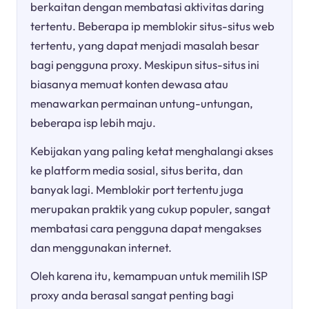
berkaitan dengan membatasi aktivitas daring
tertentu. Beberapa ip memblokir situs-situs web
tertentu, yang dapat menjadi masalah besar
bagi pengguna proxy. Meskipun situs-situs ini
biasanya memuat konten dewasa atau
menawarkan permainan untung-untungan,
beberapa isp lebih maju.
Kebijakan yang paling ketat menghalangi akses
ke platform media sosial, situs berita, dan
banyak lagi. Memblokir port tertentu juga
merupakan praktik yang cukup populer, sangat
membatasi cara pengguna dapat mengakses
dan menggunakan internet.
Oleh karena itu, kemampuan untuk memilih ISP
proxy anda berasal sangat penting bagi