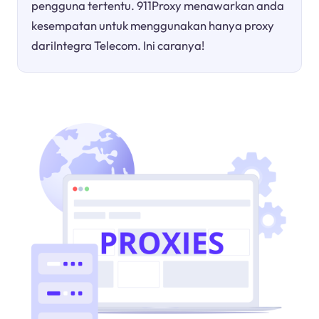
pengguna tertentu. 911Proxy menawarkan anda
kesempatan untuk menggunakan hanya proxy
dariIntegra Telecom. Ini caranya!