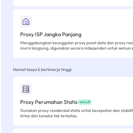
Proxy ISP Jangka Panjang
Menggabungkan keunggulan proxy pusat data dan proxy resid
murni langsung, digunakan secara independen untuk semua sk
Hemat biaya & berkinerja tinggi
Proxy Perumahan Statis
46%off
Gunakan proxy residensial statis untuk kecepatan dan stabilit
lintas dan koneksi tak terbatas.