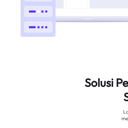
Solusi 
L
me