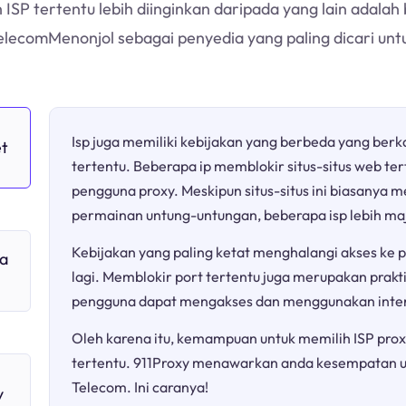
ISP tertentu lebih diinginkan daripada yang lain adala
 TelecomMenonjol sebagai penyedia yang paling dicari un
Isp juga memiliki kebijakan yang berbeda yang berk
et
tertentu. Beberapa ip memblokir situs-situs web te
pengguna proxy. Meskipun situs-situs ini biasany
permainan untung-untungan, beberapa isp lebih ma
Kebijakan yang paling ketat menghalangi akses ke pl
a
lagi. Memblokir port tertentu juga merupakan prakt
pengguna dapat mengakses dan menggunakan inter
Oleh karena itu, kemampuan untuk memilih ISP prox
tertentu. 911Proxy menawarkan anda kesempatan u
Telecom. Ini caranya!
y