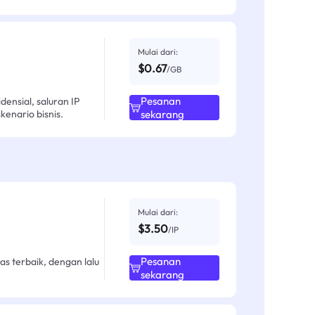
Mulai dari:
$0.67
/GB
Pesanan
ensial, saluran IP
enario bisnis.
sekarang
Mulai dari:
$3.50
/IP
Pesanan
as terbaik, dengan lalu
sekarang