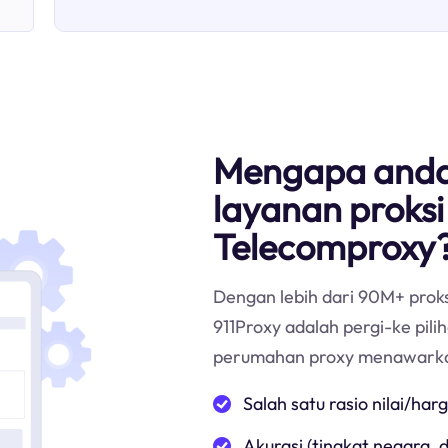
Mengapa anda
layanan proksi
Telecomproxy
Dengan lebih dari 90M+ proks
911Proxy adalah pergi-ke pili
perumahan proxy menawark
Salah satu rasio nilai/har
Akurasi (tingkat negara,