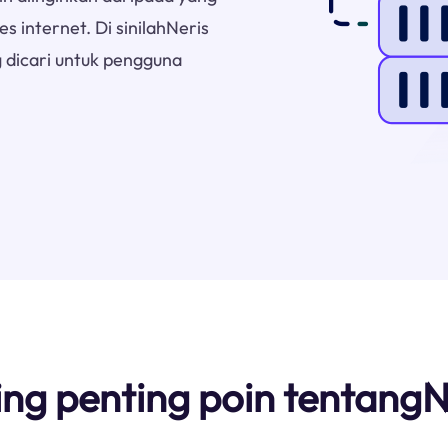
 internet. Di sinilahNeris
 dicari untuk pengguna
ling penting poin tentang