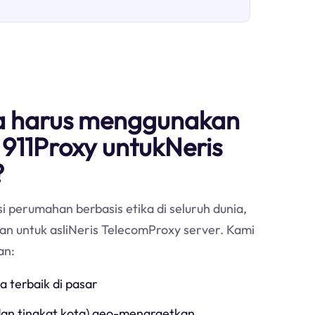
 harus menggunakan
 911Proxy untukNeris
?
i perumahan berbasis etika di seluruh dunia,
han untuk asliNeris TelecomProxy server. Kami
an:
ga terbaik di pasar
 dan tingkat kota) geo-menargetkan