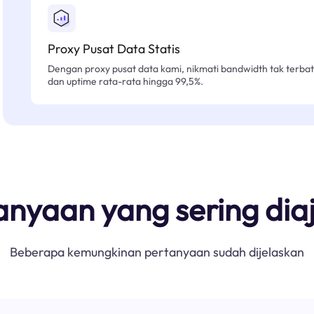
Proxy Pusat Data Statis
Dengan proxy pusat data kami, nikmati bandwidth tak terbat
dan uptime rata-rata hingga 99,5%.
anyaan yang sering dia
Beberapa kemungkinan pertanyaan sudah dijelaskan