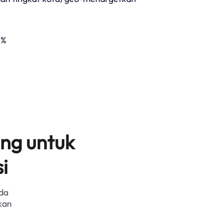
5%
ng untuk
i
da
kan