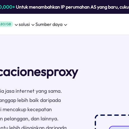
0,000+
Untuk menambahkan IP perumahan AS yang baru, cuk
solusi
Sumber daya
.80/GB
cacionesproxy
ia jasa internet yang sama.
anggap lebih baik daripada
Ini mencakup kecepatan
n pelanggan, dan lainnya.
tu lebih diinginkan daripada