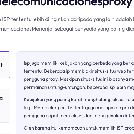
Telecomunicacionesproxy
ISP tertentu lebih diinginkan daripada yang lain adala
ecomunicacionesMenonjol sebagai penyedia yang paling dic
Isp juga memiliki kebijakan yang berbeda yang berk
et
tertentu. Beberapa ip memblokir situs-situs web te
pengguna proxy. Meskipun situs-situs ini biasany
permainan untung-untungan, beberapa isp lebih ma
a
Kebijakan yang paling ketat menghalangi akses ke pl
lagi. Memblokir port tertentu juga merupakan prakt
pengguna dapat mengakses dan menggunakan inter
Oleh karena itu, kemampuan untuk memilih ISP prox