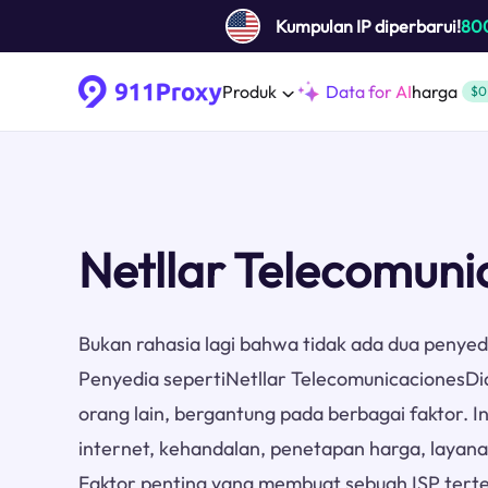
Kumpulan IP diperbarui!
80
Produk
Data for AI
harga
$0
Netllar Telecomuni
Bukan rahasia lagi bahwa tidak ada dua penyed
Penyedia sepertiNetllar TelecomunicacionesDi
orang lain, bergantung pada berbagai faktor. 
internet, kehandalan, penetapan harga, layana
Faktor penting yang membuat sebuah ISP terten