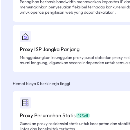
Penagihan berbasis bandwidth menawarkan kapasitas IP dan l
memungkinkan penyesuaian fleksibel terhadap konkurensi d
untuk operasi pengikisan web yang dapat diskalakan.
Proxy ISP Jangka Panjang
Menggabungkan keunggulan proxy pusat data dan proxy resid
murni langsung, digunakan secara independen untuk semua sk
Hemat biaya & berkinerja tinggi
Proxy Perumahan Statis
46%off
Gunakan proxy residensial statis untuk kecepatan dan stabilit
lintas dan koneksi tak terbatas.