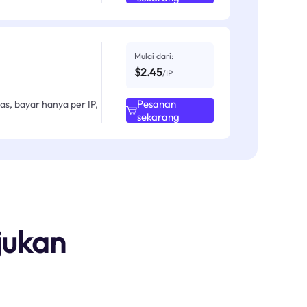
Mulai dari:
$2.45
/IP
Pesanan
as, bayar hanya per IP,
sekarang
jukan