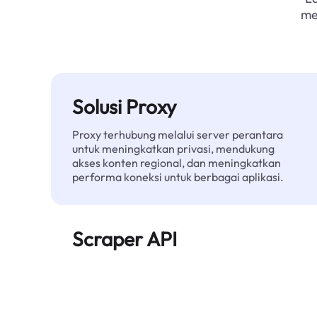
me
Solusi Proxy
Proxy terhubung melalui server perantara
untuk meningkatkan privasi, mendukung
akses konten regional, dan meningkatkan
performa koneksi untuk berbagai aplikasi.
Scraper API
Mengotomatiskan ekstraksi data web skala
besar dan menyediakan data bersih dan
terstruktur secara andal—tanpa diblokir.