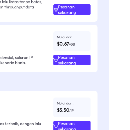
alu lintas tanpa batas,
Pesanan
an throughput data
sekarang
Mulai dari:
$0.67
/GB
Pesanan
ensial, saluran IP
enario bisnis.
sekarang
Mulai dari:
$3.50
/IP
Pesanan
as terbaik, dengan lalu
sekarang