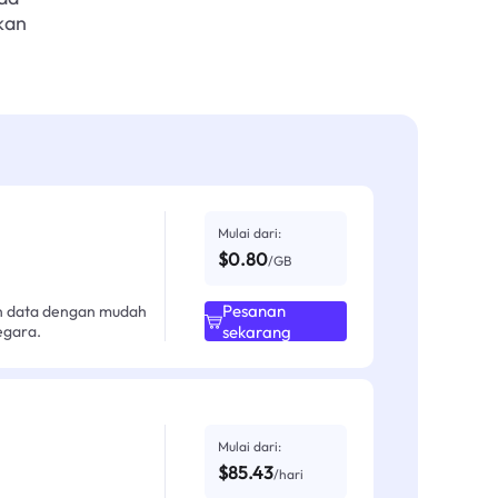
kan
Mulai dari:
$0.80
/GB
Pesanan
an data dengan mudah
egara.
sekarang
Mulai dari:
$85.43
/hari