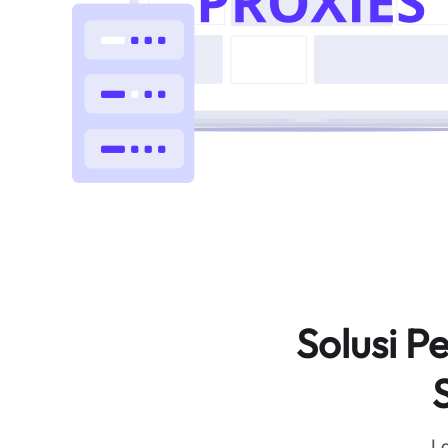
Solusi 
L