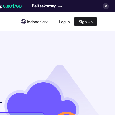
Beli sekarang
up
0.80$/GB
Indonesia
Log In
Sign Up