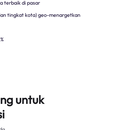
ga terbaik di pasar
 dan tingkat kota) geo-menargetkan
5%
ng untuk
i
da