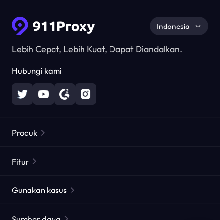
Indonesia
Lebih Cepat, Lebih Kuat, Dapat Diandalkan.
Hubungi kami
Produk
Proxy Perumahan
Populer
Fitur
Proxy Perumahan Tak Terbatas
Daftar Proxy Gratis
Gunakan kasus
Proxy Perumahan Statis
Pemeriksa Proxy
Proxy Pusat Data Statis
perlindungan merek
Proxy by ISP
Sumber daya