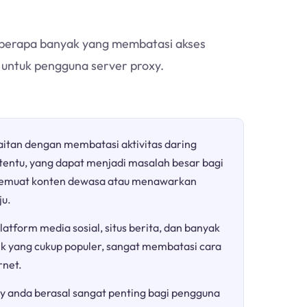
h berapa banyak yang membatasi akses
i untuk pengguna server proxy.
aitan dengan membatasi aktivitas daring
rtentu, yang dapat menjadi masalah besar bagi
a memuat konten dewasa atau menawarkan
ju.
atform media sosial, situs berita, dan banyak
ik yang cukup populer, sangat membatasi cara
net.
y anda berasal sangat penting bagi pengguna