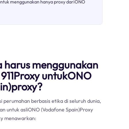
untuk menggunakan hanya proxy dariONO
 harus menggunakan
i 911Proxy untukONO
in)proxy?
i perumahan berbasis etika di seluruh dunia,
ihan untuk asliONO (Vodafone Spain)Proxy
xy menawarkan: