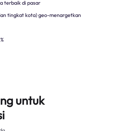
ga terbaik di pasar
 dan tingkat kota) geo-menargetkan
5%
ng untuk
i
da