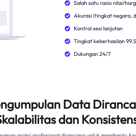
Salah satu rasio nilai/har
Akurasi (tingkat negara,
Kontrol sesi lanjutan
Tingkat keberhasilan 99.
Dukungan 24/7
Pengumpulan Data Diranca
Skalabilitas dan Konsistens
ayanan proksi profesional dirancang untuk membantu An