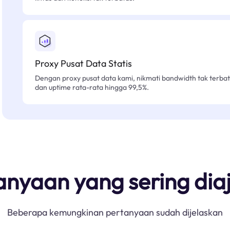
Proxy Pusat Data Statis
Dengan proxy pusat data kami, nikmati bandwidth tak terbat
dan uptime rata-rata hingga 99,5%.
anyaan yang sering dia
Beberapa kemungkinan pertanyaan sudah dijelaskan