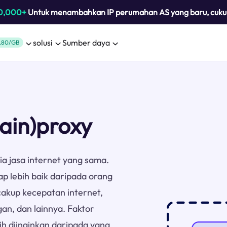
0,000+
Untuk menambahkan IP perumahan AS yang baru, cuk
solusi
Sumber daya
.80/GB
ain)proxy
ia jasa internet yang sama.
 lebih baik daripada orang
cakup kecepatan internet,
an, dan lainnya. Faktor
h diinginkan daripada yang