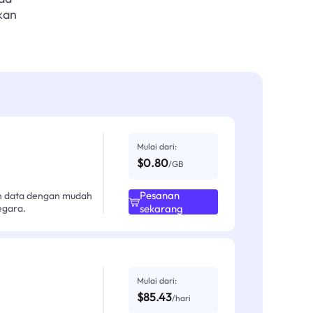
kan
Mulai dari:
$0.80
/GB
Pesanan
an data dengan mudah
egara.
sekarang
Mulai dari:
$85.43
/hari