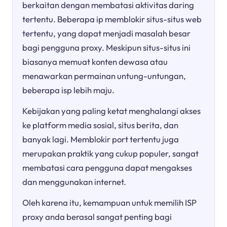
berkaitan dengan membatasi aktivitas daring
tertentu. Beberapa ip memblokir situs-situs web
tertentu, yang dapat menjadi masalah besar
bagi pengguna proxy. Meskipun situs-situs ini
biasanya memuat konten dewasa atau
menawarkan permainan untung-untungan,
beberapa isp lebih maju.
Kebijakan yang paling ketat menghalangi akses
ke platform media sosial, situs berita, dan
banyak lagi. Memblokir port tertentu juga
merupakan praktik yang cukup populer, sangat
membatasi cara pengguna dapat mengakses
dan menggunakan internet.
Oleh karena itu, kemampuan untuk memilih ISP
proxy anda berasal sangat penting bagi