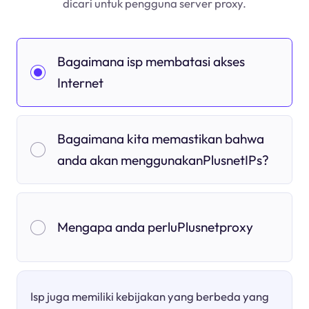
dicari untuk pengguna server proxy.
Bagaimana isp membatasi akses
Internet
Bagaimana kita memastikan bahwa
anda akan menggunakanPlusnetIPs?
Mengapa anda perluPlusnetproxy
Isp juga memiliki kebijakan yang berbeda yang