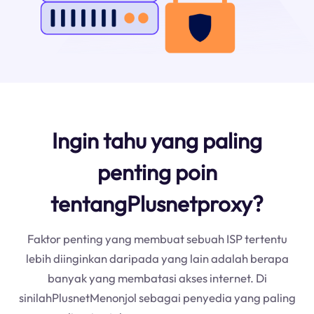
Ingin tahu yang paling
penting poin
tentangPlusnetproxy?
Faktor penting yang membuat sebuah ISP tertentu
lebih diinginkan daripada yang lain adalah berapa
banyak yang membatasi akses internet. Di
sinilahPlusnetMenonjol sebagai penyedia yang paling