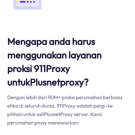
Mengapa anda harus
menggunakan layanan
proksi 911Proxy
untukPlusnetproxy?
Dengan lebih dari 90M+ proksi perumahan berbasis
etika di seluruh dunia, 911Proxy adalah pergi-ke
pilihan untuk asliPlusnetProxy server. Kami
perumahan proxy menawarkan: