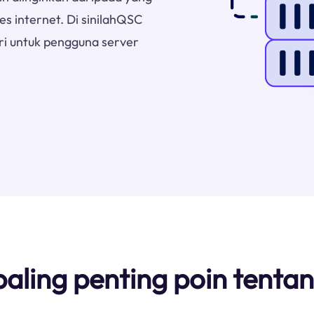
s internet. Di sinilahQSC
ri untuk pengguna server
 paling penting poin ten