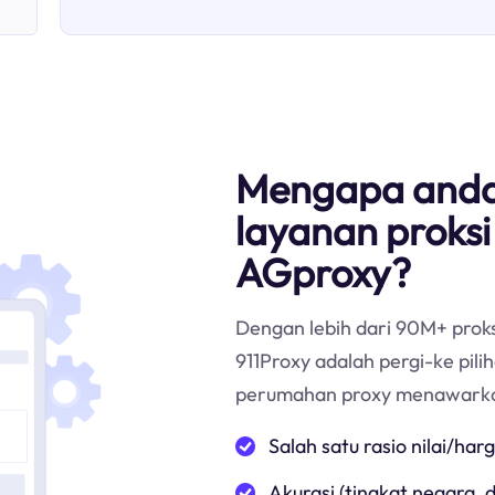
Mengapa anda
layanan proks
AGproxy?
Dengan lebih dari 90M+ proks
911Proxy adalah pergi-ke pil
perumahan proxy menawark
Salah satu rasio nilai/har
Akurasi (tingkat negara,