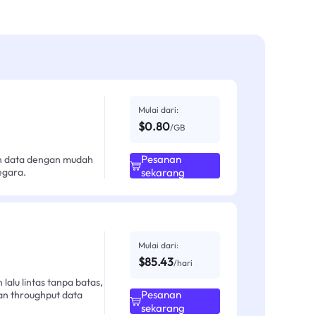
Mulai dari:
$0.80
/GB
Pesanan
an data dengan mudah
egara.
sekarang
Mulai dari:
$85.43
/hari
alu lintas tanpa batas,
Pesanan
an throughput data
sekarang