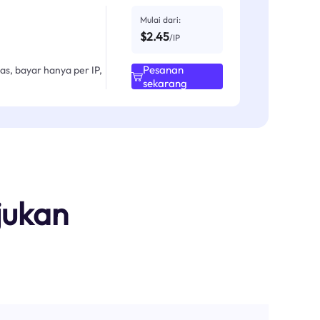
Mulai dari:
$2.45
/IP
Pesanan
as, bayar hanya per IP,
sekarang
jukan