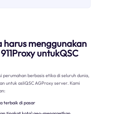
 harus menggunakan
i 911Proxy untukQSC
i perumahan berbasis etika di seluruh dunia,
ihan untuk asliQSC AGProxy server. Kami
an:
ga terbaik di pasar
 dan tingkat kota) geo-menargetkan