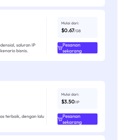
Mulai dari:
$0.67
/GB
Pesanan
ensial, saluran IP
enario bisnis.
sekarang
Mulai dari:
$3.50
/IP
Pesanan
as terbaik, dengan lalu
sekarang