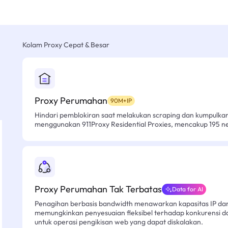
Kolam Proxy Cepat & Besar
Proxy Perumahan
90M+IP
Hindari pemblokiran saat melakukan scraping dan kumpulk
menggunakan 911Proxy Residential Proxies, mencakup 195 n
Proxy Perumahan Tak Terbatas
Data for AI
Penagihan berbasis bandwidth menawarkan kapasitas IP dan l
memungkinkan penyesuaian fleksibel terhadap konkurensi d
untuk operasi pengikisan web yang dapat diskalakan.