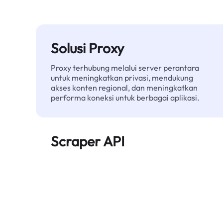
Solusi Proxy
Proxy terhubung melalui server perantara
untuk meningkatkan privasi, mendukung
akses konten regional, dan meningkatkan
performa koneksi untuk berbagai aplikasi.
Scraper API
Mengotomatiskan ekstraksi data web skala
besar dan menyediakan data bersih dan
terstruktur secara andal—tanpa diblokir.