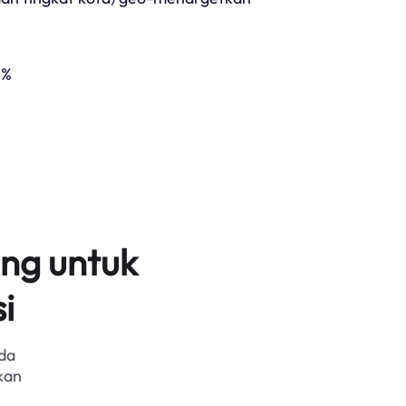
5%
ng untuk
i
da
kan