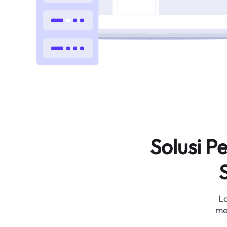
Solusi 
L
me