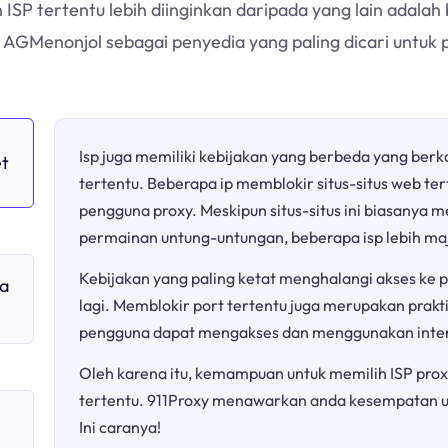
ISP tertentu lebih diinginkan daripada yang lain adala
C AGMenonjol sebagai penyedia yang paling dicari untuk
Isp juga memiliki kebijakan yang berbeda yang berk
et
tertentu. Beberapa ip memblokir situs-situs web te
pengguna proxy. Meskipun situs-situs ini biasany
permainan untung-untungan, beberapa isp lebih ma
Kebijakan yang paling ketat menghalangi akses ke pl
a
lagi. Memblokir port tertentu juga merupakan prakt
pengguna dapat mengakses dan menggunakan inter
Oleh karena itu, kemampuan untuk memilih ISP prox
tertentu. 911Proxy menawarkan anda kesempatan 
Ini caranya!