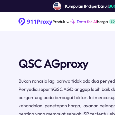
Kumpulan IP diperbarui!
80
Produk
Data for AI
harga
$0
QSC AGproxy
Bukan rahasia lagi bahwa tidak ada dua penyed
Penyedia sepertiQSC AGDianggap lebih baik da
bergantung pada berbagai faktor. Ini mencakup
kehandalan, penetapan harga, layanan pelangg
penting yang membuat sebuah ISP tertentu lebi