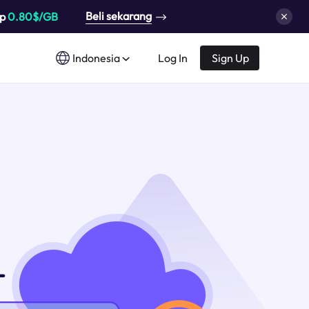
Beli sekarang
up
0.80$/GB
Indonesia
Log In
Sign Up