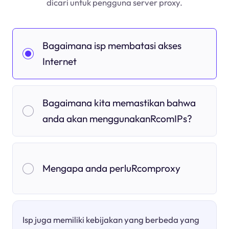
dicari untuk pengguna server proxy.
Bagaimana isp membatasi akses
Internet
Bagaimana kita memastikan bahwa
anda akan menggunakanRcomIPs?
Mengapa anda perluRcomproxy
Isp juga memiliki kebijakan yang berbeda yang