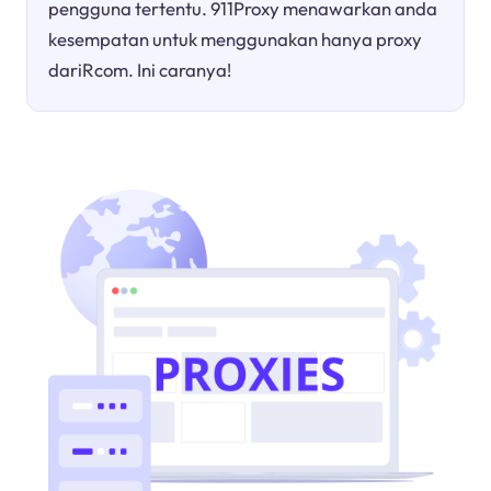
pengguna tertentu. 911Proxy menawarkan anda
kesempatan untuk menggunakan hanya proxy
dariRcom. Ini caranya!