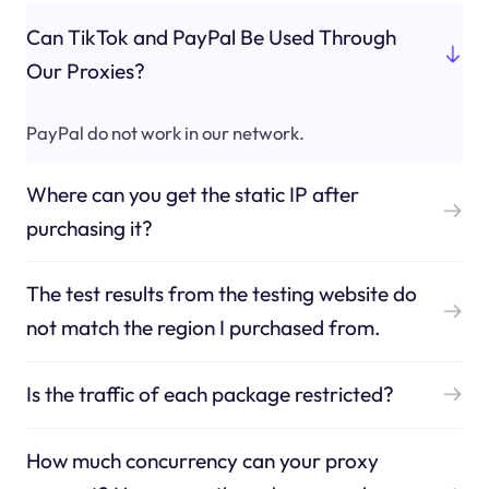
Can TikTok and PayPal Be Used Through
Our Proxies?
PayPal do not work in our network.
Where can you get the static IP after
purchasing it?
The test results from the testing website do
not match the region I purchased from.
Is the traffic of each package restricted?
How much concurrency can your proxy