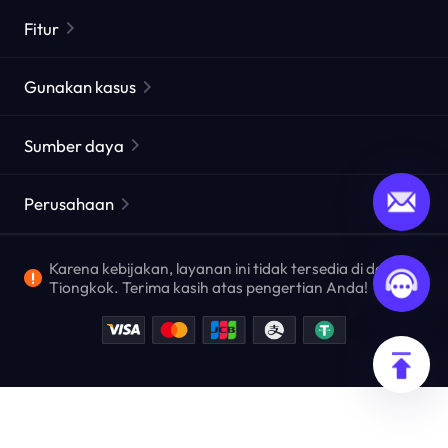
Proxy Perumahan
Populer
Fitur
Proxy Perumahan Tak Terbatas
Daftar Proxy Gratis
Gunakan kasus
Proxy Perumahan Statis
Pemeriksa Proxy
Proxy Pusat Data Statis
perlindungan merek
Proxy by ISP
Sumber daya
Proxy ISP Jangka Panjang
Pengujian web pasar
CroxyProxy
Dokumentasi
riset pasar
Web Scraper API
Free trial
Perusahaan
ProxySite
Panduan penggunaname
Verifikasi iklan
SERP API
Program afiliasi
FAQ
Karena kebijakan, layanan ini tidak tersedia di daratan
Perayapan dan pengindeksan
API Pengunduh Video
Perusahaan Perusahaan
Tiongkok. Terima kasih atas pengertian Anda!
lokasicomment
Lihat Semua Kasus Penggunaan
Program kepatuhan AML
Blog
Kembalikan kebijakan
Privacy Policy
Keamanan & Kepatuhan