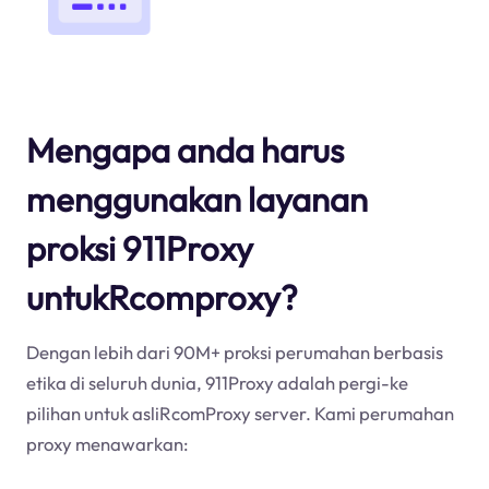
Mengapa anda harus
menggunakan layanan
proksi 911Proxy
untukRcomproxy?
Dengan lebih dari 90M+ proksi perumahan berbasis
etika di seluruh dunia, 911Proxy adalah pergi-ke
pilihan untuk asliRcomProxy server. Kami perumahan
proxy menawarkan: