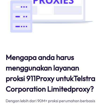
Mengapa anda harus
menggunakan layanan
proksi 911Proxy untukTelstra
Corporation Limitedproxy?
Dengan lebih dari 90M+ proksi perumahan berbasis