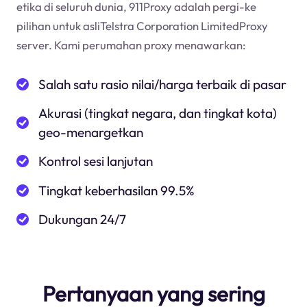
etika di seluruh dunia, 911Proxy adalah pergi-ke
pilihan untuk asliTelstra Corporation LimitedProxy
server. Kami perumahan proxy menawarkan:
Salah satu rasio nilai/harga terbaik di pasar
Akurasi (tingkat negara, dan tingkat kota)
geo-menargetkan
Kontrol sesi lanjutan
Tingkat keberhasilan 99.5%
Dukungan 24/7
Pertanyaan yang sering