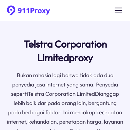
Telstra Corporation
Limitedproxy
Bukan rahasia lagi bahwa tidak ada dua
penyedia jasa internet yang sama. Penyedia
sepertiTelstra Corporation LimitedDianggap
lebih baik daripada orang lain, bergantung
pada berbagai faktor. Ini mencakup kecepatan
internet, kehandalan, penetapan harga, layanan