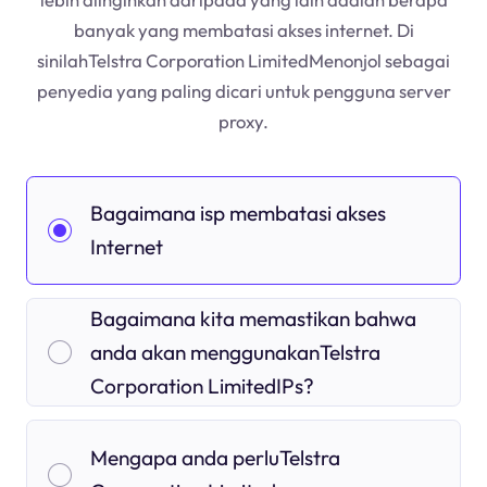
banyak yang membatasi akses internet. Di
sinilahTelstra Corporation LimitedMenonjol sebagai
penyedia yang paling dicari untuk pengguna server
proxy.
Bagaimana isp membatasi akses
Internet
Bagaimana kita memastikan bahwa
anda akan menggunakanTelstra
Corporation LimitedIPs?
Mengapa anda perluTelstra