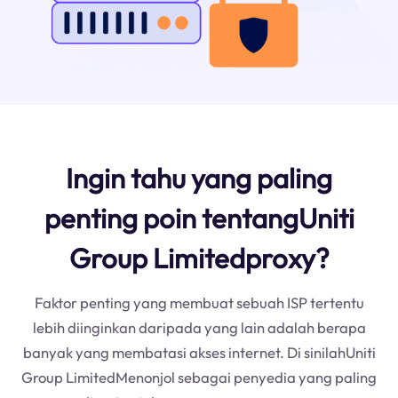
Ingin tahu yang paling
penting poin tentangUniti
Group Limitedproxy?
Faktor penting yang membuat sebuah ISP tertentu
lebih diinginkan daripada yang lain adalah berapa
banyak yang membatasi akses internet. Di sinilahUniti
Group LimitedMenonjol sebagai penyedia yang paling