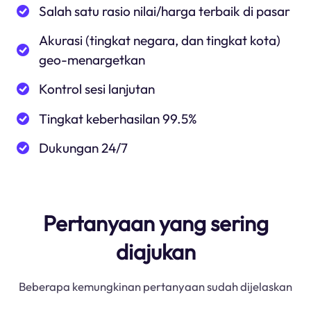
Salah satu rasio nilai/harga terbaik di pasar
Akurasi (tingkat negara, dan tingkat kota)
geo-menargetkan
Kontrol sesi lanjutan
Tingkat keberhasilan 99.5%
Dukungan 24/7
Pertanyaan yang sering
diajukan
Beberapa kemungkinan pertanyaan sudah dijelaskan