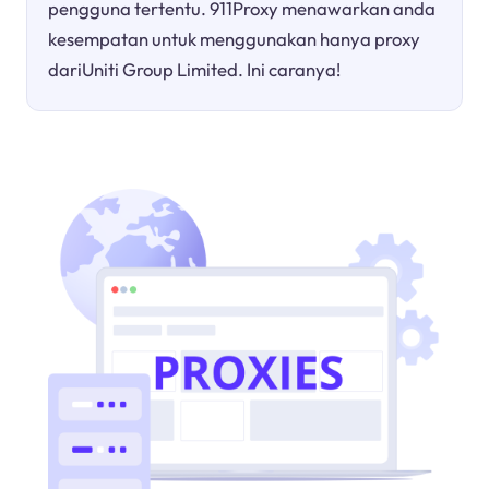
pengguna tertentu. 911Proxy menawarkan anda
kesempatan untuk menggunakan hanya proxy
dariUniti Group Limited. Ini caranya!