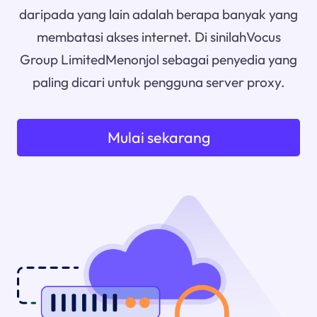
daripada yang lain adalah berapa banyak yang
membatasi akses internet. Di sinilahVocus
Group LimitedMenonjol sebagai penyedia yang
paling dicari untuk pengguna server proxy.
Mulai sekarang