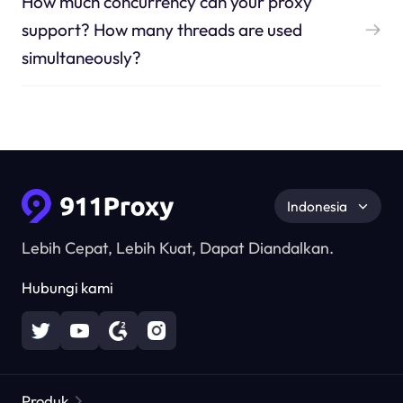
How much concurrency can your proxy
support? How many threads are used
simultaneously?
Indonesia
Lebih Cepat, Lebih Kuat, Dapat Diandalkan.
Hubungi kami
Produk