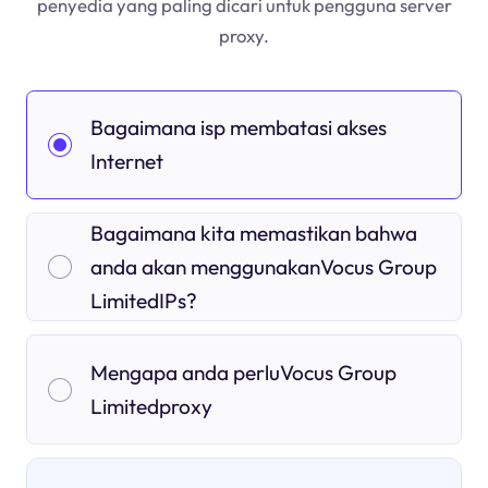
penyedia yang paling dicari untuk pengguna server
proxy.
Bagaimana isp membatasi akses
Internet
Bagaimana kita memastikan bahwa
anda akan menggunakanVocus Group
LimitedIPs?
Mengapa anda perluVocus Group
Limitedproxy