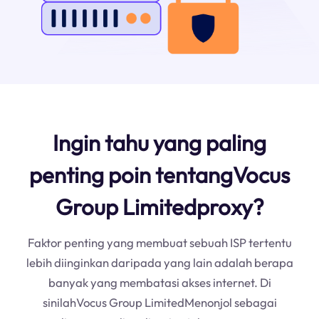
Ingin tahu yang paling
penting poin tentangVocus
Group Limitedproxy?
Faktor penting yang membuat sebuah ISP tertentu
lebih diinginkan daripada yang lain adalah berapa
banyak yang membatasi akses internet. Di
sinilahVocus Group LimitedMenonjol sebagai