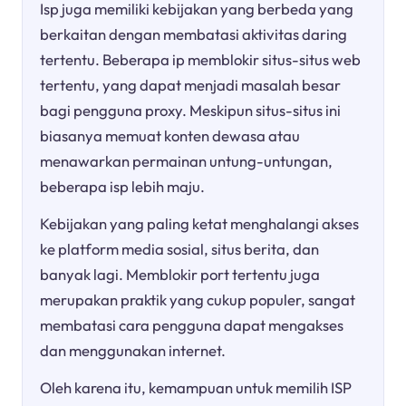
Isp juga memiliki kebijakan yang berbeda yang
berkaitan dengan membatasi aktivitas daring
tertentu. Beberapa ip memblokir situs-situs web
tertentu, yang dapat menjadi masalah besar
bagi pengguna proxy. Meskipun situs-situs ini
biasanya memuat konten dewasa atau
menawarkan permainan untung-untungan,
beberapa isp lebih maju.
Kebijakan yang paling ketat menghalangi akses
ke platform media sosial, situs berita, dan
banyak lagi. Memblokir port tertentu juga
merupakan praktik yang cukup populer, sangat
membatasi cara pengguna dapat mengakses
dan menggunakan internet.
Oleh karena itu, kemampuan untuk memilih ISP