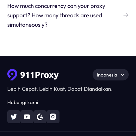
How much concurrency can your proxy
support? How many threads are used
simultaneously?
Indonesia
Lebih Cepat, Lebih Kuat, Dapat Diandalkan.
Hubungi kami