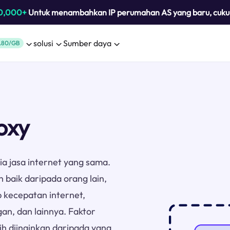
0,000+
Untuk menambahkan IP perumahan AS yang baru, cuk
solusi
Sumber daya
.80/GB
oxy
ia jasa internet yang sama.
baik daripada orang lain,
 kecepatan internet,
an, dan lainnya. Faktor
h diinginkan daripada yang