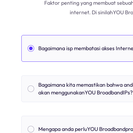
Faktor penting yang membuat sebuah 
internet. Di sinilahYOU B
Bagaimana isp membatasi akses Intern
Bagaimana kita memastikan bahwa and
akan menggunakanYOU BroadbandIPs?
Mengapa anda perluYOU Broadbandpr