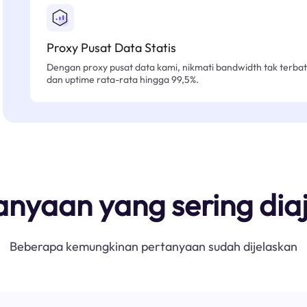
Proxy Pusat Data Statis
Dengan proxy pusat data kami, nikmati bandwidth tak terbat
dan uptime rata-rata hingga 99,5%.
anyaan yang sering dia
Beberapa kemungkinan pertanyaan sudah dijelaskan