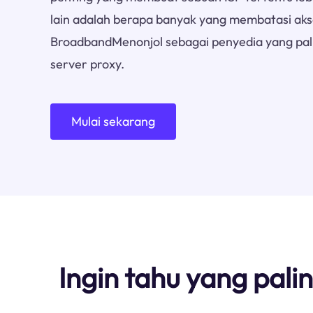
lain adalah berapa banyak yang membatasi akse
BroadbandMenonjol sebagai penyedia yang pali
server proxy.
Mulai sekarang
Ingin tahu yang pal