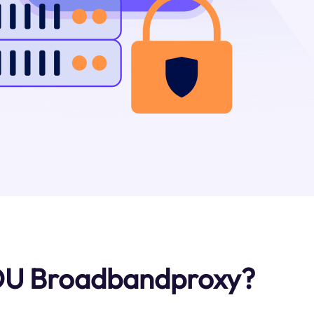
gYOU Broadbandproxy?