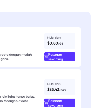
Mulai dari:
$0.80
/GB
Pesanan
an data dengan mudah
egara.
sekarang
Mulai dari:
$85.43
/hari
alu lintas tanpa batas,
Pesanan
an throughput data
sekarang