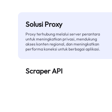
Solusi Proxy
Proxy terhubung melalui server perantara
untuk meningkatkan privasi, mendukung
akses konten regional, dan meningkatkan
performa koneksi untuk berbagai aplikasi.
Scraper API
Mengotomatiskan ekstraksi data web skala
besar dan menyediakan data bersih dan
terstruktur secara andal—tanpa diblokir.