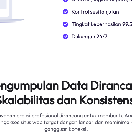
Kontrol sesi lanjutan
Tingkat keberhasilan 99.
Dukungan 24/7
Pengumpulan Data Diranca
Skalabilitas dan Konsistens
ayanan proksi profesional dirancang untuk membantu An
ngakses situs web target dengan lancar dan meminimal
gangguan koneksi.