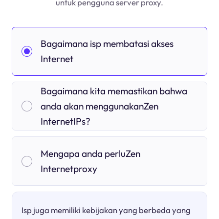
untuk pengguna server proxy.
Bagaimana isp membatasi akses
Internet
Bagaimana kita memastikan bahwa
anda akan menggunakanZen
InternetIPs?
Mengapa anda perluZen
Internetproxy
Isp juga memiliki kebijakan yang berbeda yang