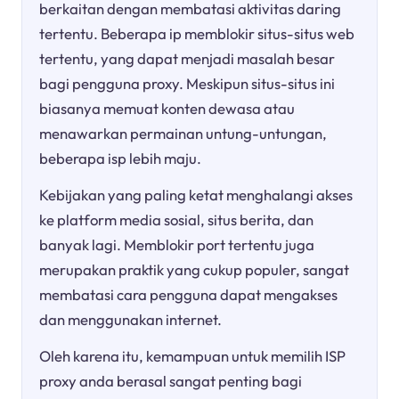
berkaitan dengan membatasi aktivitas daring
tertentu. Beberapa ip memblokir situs-situs web
tertentu, yang dapat menjadi masalah besar
bagi pengguna proxy. Meskipun situs-situs ini
biasanya memuat konten dewasa atau
menawarkan permainan untung-untungan,
beberapa isp lebih maju.
Kebijakan yang paling ketat menghalangi akses
ke platform media sosial, situs berita, dan
banyak lagi. Memblokir port tertentu juga
merupakan praktik yang cukup populer, sangat
membatasi cara pengguna dapat mengakses
dan menggunakan internet.
Oleh karena itu, kemampuan untuk memilih ISP
proxy anda berasal sangat penting bagi