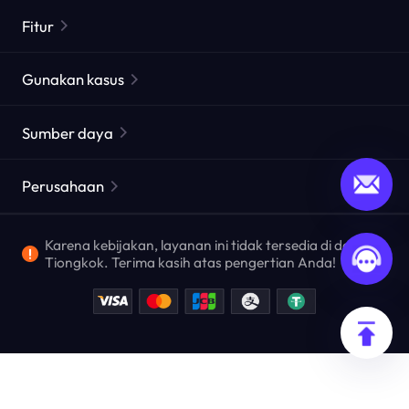
Proxy Perumahan
Populer
Fitur
Proxy Perumahan Tak Terbatas
Daftar Proxy Gratis
Gunakan kasus
Proxy Perumahan Statis
Pemeriksa Proxy
Proxy Pusat Data Statis
perlindungan merek
Proxy by ISP
Sumber daya
Proxy ISP Jangka Panjang
Pengujian web pasar
CroxyProxy
Dokumentasi
riset pasar
Web Scraper API
Free trial
Perusahaan
ProxySite
Panduan penggunaname
Verifikasi iklan
SERP API
Program afiliasi
FAQ
Karena kebijakan, layanan ini tidak tersedia di daratan
Perayapan dan pengindeksan
API Pengunduh Video
Perusahaan Perusahaan
Tiongkok. Terima kasih atas pengertian Anda!
lokasicomment
Lihat Semua Kasus Penggunaan
Program kepatuhan AML
Blog
Kembalikan kebijakan
Privacy Policy
Keamanan & Kepatuhan