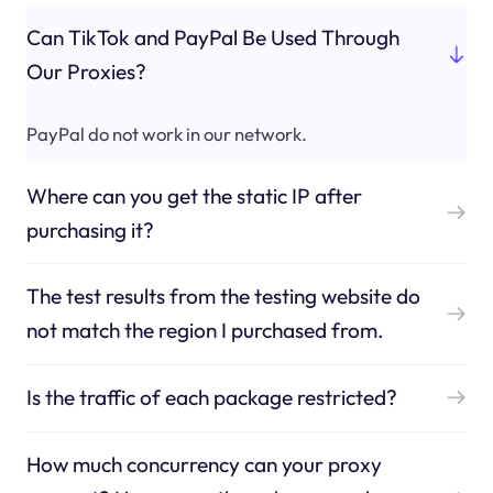
Can TikTok and PayPal Be Used Through
Our Proxies?
PayPal do not work in our network.
Where can you get the static IP after
purchasing it?
The test results from the testing website do
not match the region I purchased from.
Is the traffic of each package restricted?
How much concurrency can your proxy