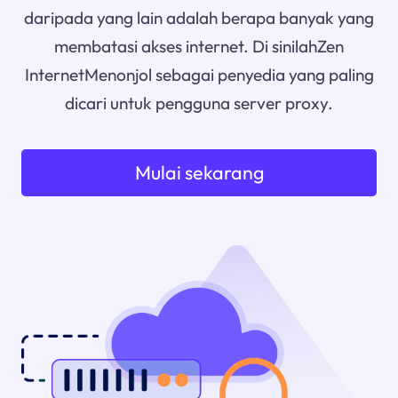
daripada yang lain adalah berapa banyak yang
membatasi akses internet. Di sinilahZen
InternetMenonjol sebagai penyedia yang paling
dicari untuk pengguna server proxy.
Mulai sekarang