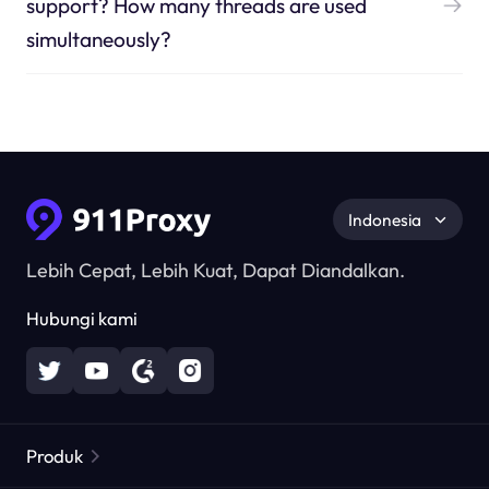
support? How many threads are used
simultaneously?
Indonesia
Lebih Cepat, Lebih Kuat, Dapat Diandalkan.
Hubungi kami
Produk