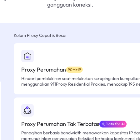
gangguan koneksi.
Kolam Proxy Cepat & Besar
Proxy Perumahan
90M+IP
Hindari pemblokiran saat melakukan scraping dan kumpulk
menggunakan 911Proxy Residential Proxies, mencakup 195 n
Proxy Perumahan Tak Terbatas
Data for AI
Penagihan berbasis bandwidth menawarkan kapasitas IP dan l
memungkinkan penyesuaian fleksibel terhadap konkurensi d