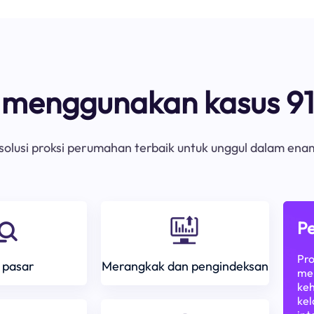
s menggunakan kasus 91
olusi proksi perumahan terbaik untuk unggul dalam ena
Pe
Pro
 pasar
Merangkak dan pengindeksan
mem
keh
kel