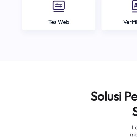
Tes Web
Verif
Solusi 
L
me