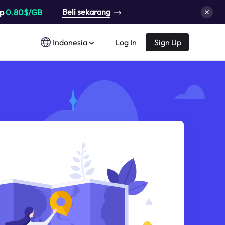
Beli sekarang
up
0.80$/GB
Indonesia
Log In
Sign Up