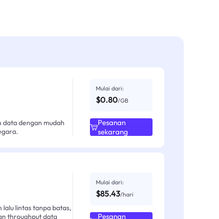
Mulai dari:
$0.80
/GB
Pesanan
an data dengan mudah
egara.
sekarang
Mulai dari:
$85.43
/hari
alu lintas tanpa batas,
Pesanan
an throughput data