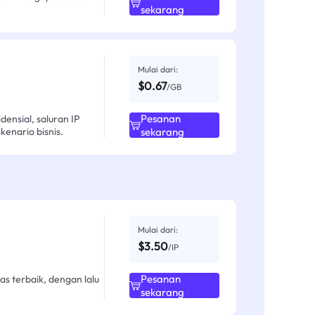
sekarang
Mulai dari:
$0.67
/GB
Pesanan
ensial, saluran IP
enario bisnis.
sekarang
Mulai dari:
$3.50
/IP
Pesanan
as terbaik, dengan lalu
sekarang