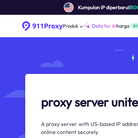
Kumpulan IP diperbarui!
80
Produk
Data for AI
harga
$0
proxy server unite
A proxy server with US-based IP addre
online content securely.