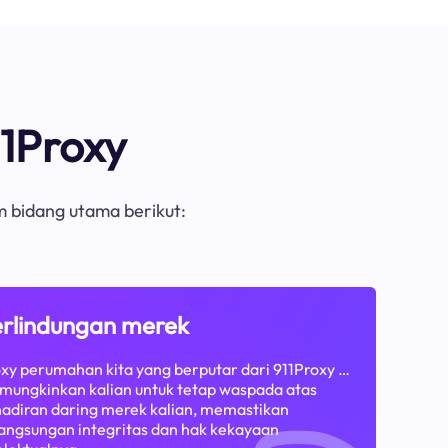
1Proxy
m bidang utama berikut:
rlindungan merek
xy perumahan kita yang berputar dari 911Proxy …
ungkinkan kalian untuk tetap waspada atas
adiran daring merek kalian, memastikan
angsungan integritas dan hak kekayaan