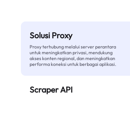
Solusi Proxy
Proxy terhubung melalui server perantara
untuk meningkatkan privasi, mendukung
akses konten regional, dan meningkatkan
performa koneksi untuk berbagai aplikasi.
Scraper API
Mengotomatiskan ekstraksi data web skala
besar dan menyediakan data bersih dan
terstruktur secara andal—tanpa diblokir.