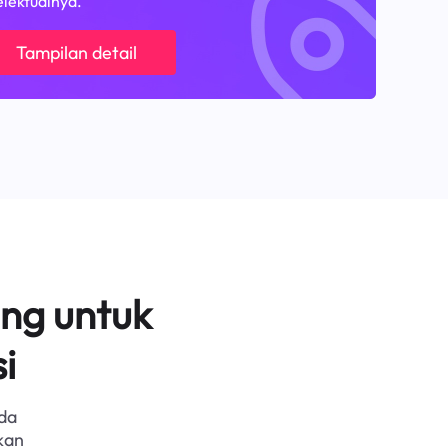
elektualnya.
Tampilan detail
ng untuk
i
da
kan