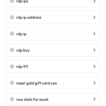
rdp ips
rdp ip address
rdp ip
rdp buy
rdp 911
razer gold gift card usa
raw data for excel