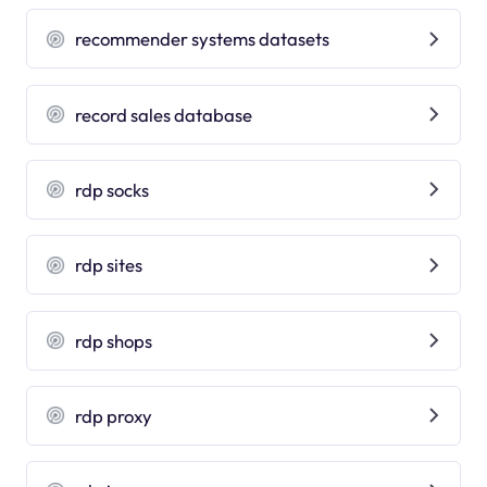
recommender systems datasets
record sales database
rdp socks
rdp sites
rdp shops
rdp proxy