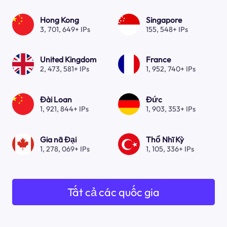
Hong Kong
Singapore
3, 701, 649+ IPs
155, 548+ IPs
United Kingdom
France
2, 473, 581+ IPs
1, 952, 740+ IPs
Đài Loan
Đức
1, 921, 844+ IPs
1, 903, 353+ IPs
Gia nã Đại
Thổ Nhĩ Kỳ
1, 278, 069+ IPs
1, 105, 336+ IPs
Tất cả các quốc gia