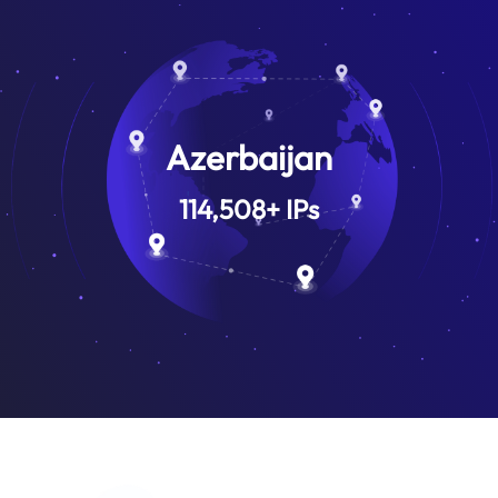
Azerbaijan
114,508
+
IPs