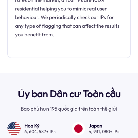
residential helping you to mimic real user
behaviour. We periodically check our IPs for
any type of flagging that can affect the results
you benefit from.
Ủy ban Dân cư Toàn cầu
Bao phủ hơn 195 quốc gia trên toàn thế giới
Hoa Kỳ
Japan
6, 604, 587+ IPs
4, 931, 080+ IPs