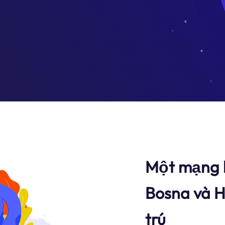
Một mạng l
Bosna và H
trú