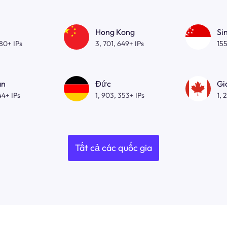
Hong Kong
Si
080+ IPs
3, 701, 649+ IPs
155
an
Đức
Gi
44+ IPs
1, 903, 353+ IPs
1, 
Tất cả các quốc gia