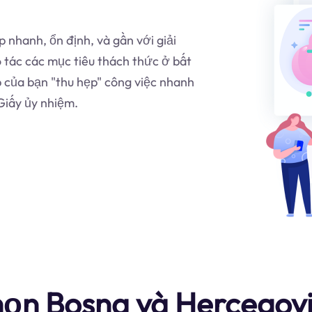
 nhanh, ổn định, và gần với giải
tác các mục tiêu thách thức ở bất
 của bạn "thu hẹp" công việc nhanh
iấy ủy nhiệm.
chọn Bosna và Hercego