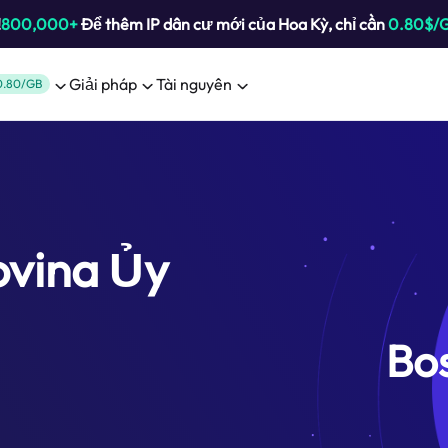
!
800,000+
Để thêm IP dân cư mới của Hoa Kỳ, chỉ cần
0.80$/
Giải pháp
Tài nguyên
0.80/GB
ovina Ủy
Bo