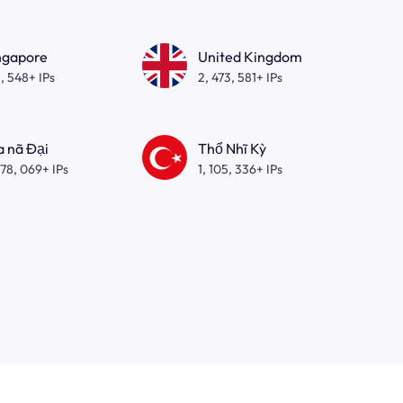
ngapore
United Kingdom
, 548+ IPs
2, 473, 581+ IPs
a nã Đại
Thổ Nhĩ Kỳ
278, 069+ IPs
1, 105, 336+ IPs