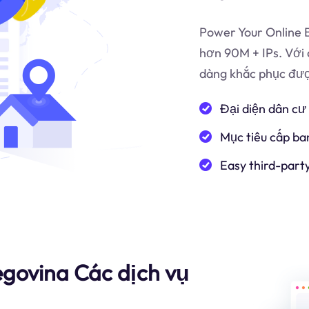
Power Your Online B
hơn 90M + IPs. Với 
dàng khắc phục được
Đại diện dân cư
Mục tiêu cấp ba
Easy third-part
egovina Các dịch vụ