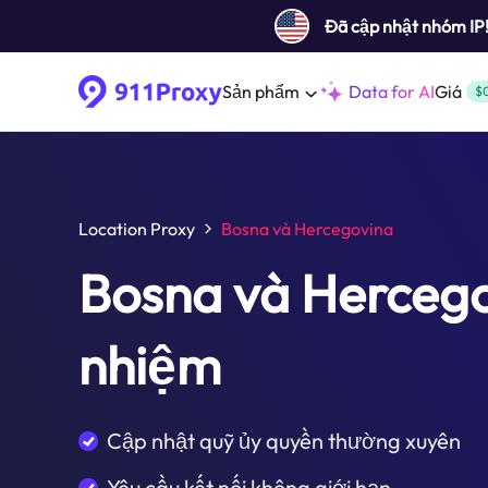
Đã cập nhật nhóm IP
Sản phẩm
Data for AI
Giá
$
Location Proxy
Bosna và Hercegovina
Bosna và Herceg
nhiệm
Cập nhật quỹ ủy quyền thường xuyên
Yêu cầu kết nối không giới hạn