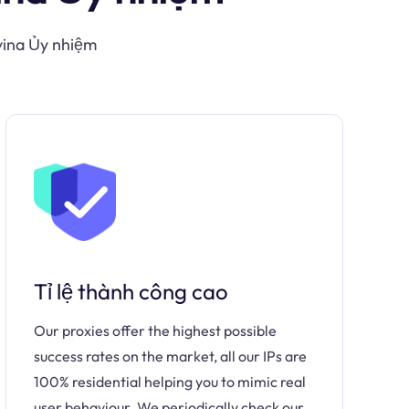
vina Ủy nhiệm
Tỉ lệ thành công cao
Our proxies offer the highest possible
success rates on the market, all our IPs are
100% residential helping you to mimic real
user behaviour. We periodically check our