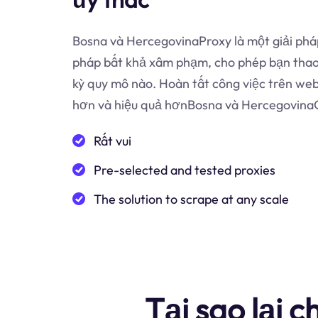
Bosna và HercegovinaProxy là một giải pháp
pháp bất khả xâm phạm, cho phép bạn thao 
kỳ quy mô nào. Hoàn tất công việc trên web
hơn và hiệu quả hơnBosna và HercegovinaG
Rất vui
Pre-selected and tested proxies
The solution to scrape at any scale
Tại sao lại 