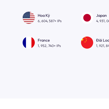
Hoa Kỳ
Japan
6, 604, 587+ IPs
4, 931, 
France
Đài Lo
1, 952, 740+ IPs
1, 921, 8