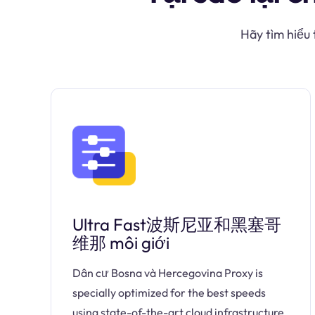
Hãy tìm hiểu
Ultra Fast波斯尼亚和黑塞哥
维那 môi giới
Dân cư Bosna và Hercegovina Proxy is
specially optimized for the best speeds
using state-of-the-art cloud infrastructure