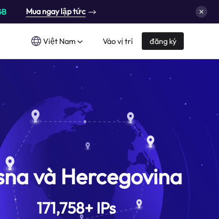
Mua ngay lập tức
GB
Việt Nam
Vào vị trí
đăng ký
sna và Hercegovina
171,758
+
IPs