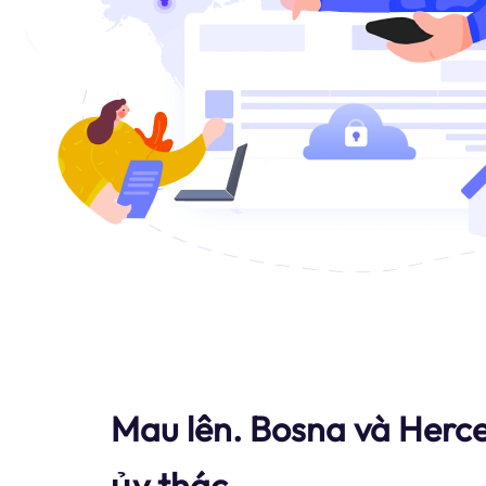
Mau lên. Bosna và Herc
ủy thác