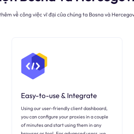
 thêm về công việc vĩ đại của chúng ta Bosna và Hercego
Easy-to-use & Integrate
Using our user-friendly client dashboard,
you can configure your proxies in a couple
of minutes and start using them in any
browser or tool. For advanced users, we