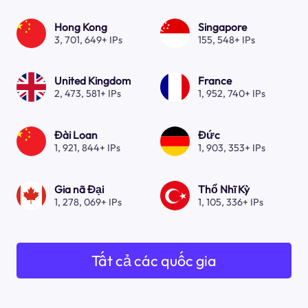
Hong Kong
Singapore
3, 701, 649+ IPs
155, 548+ IPs
United Kingdom
France
2, 473, 581+ IPs
1, 952, 740+ IPs
Đài Loan
Đức
1, 921, 844+ IPs
1, 903, 353+ IPs
Gia nã Đại
Thổ Nhĩ Kỳ
1, 278, 069+ IPs
1, 105, 336+ IPs
Tất cả các quốc gia