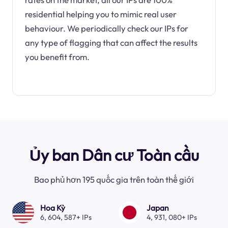
residential helping you to mimic real user
behaviour. We periodically check our IPs for
any type of flagging that can affect the results
you benefit from.
Ủy ban Dân cư Toàn cầu
Bao phủ hơn 195 quốc gia trên toàn thế giới
Hoa Kỳ
Japan
6, 604, 587+ IPs
4, 931, 080+ IPs