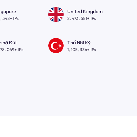
ngapore
United Kingdom
, 548+ IPs
2, 473, 581+ IPs
a nã Đại
Thổ Nhĩ Kỳ
278, 069+ IPs
1, 105, 336+ IPs