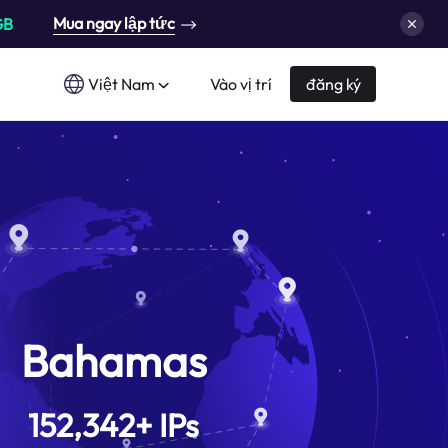
Mua ngay lập tức
GB
Việt Nam
Vào vị trí
đăng ký
Bahamas
152,342
+
IPs