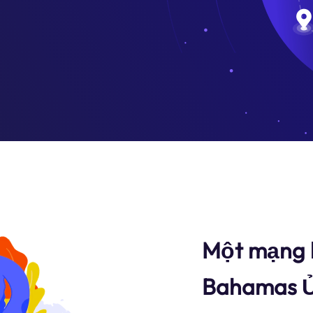
Một mạng l
Bahamas Ủ