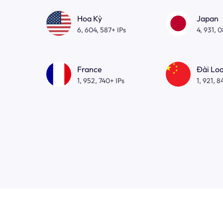
Hoa Kỳ
Japan
6, 604, 587+ IPs
4, 931, 
France
Đài Lo
1, 952, 740+ IPs
1, 921, 8