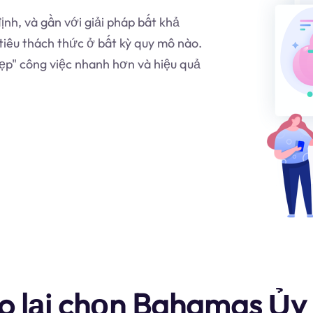
nh, và gần với giải pháp bất khả
iêu thách thức ở bất kỳ quy mô nào.
ẹp" công việc nhanh hơn và hiệu quả
ao lại chọn Bahamas Ủy