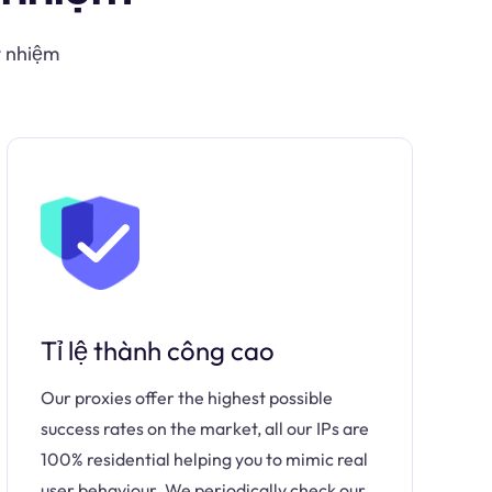
y nhiệm
Tỉ lệ thành công cao
Our proxies offer the highest possible
success rates on the market, all our IPs are
100% residential helping you to mimic real
user behaviour. We periodically check our