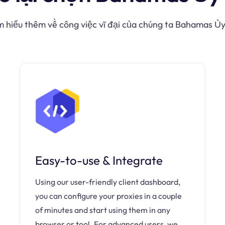
m hiểu thêm về công việc vĩ đại của chúng ta Bahamas Ủ
Easy-to-use & Integrate
Using our user-friendly client dashboard,
you can configure your proxies in a couple
of minutes and start using them in any
browser or tool. For advanced users, we