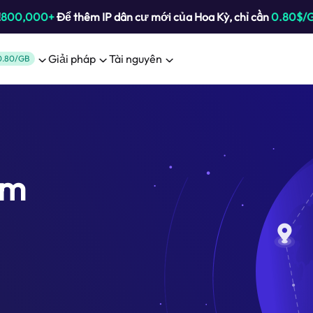
!
800,000+
Để thêm IP dân cư mới của Hoa Kỳ, chỉ cần
0.80$/
Giải pháp
Tài nguyên
0.80/GB
ệm