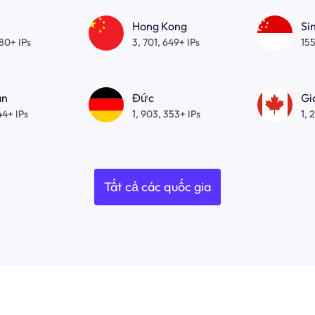
Hong Kong
Si
080+ IPs
3, 701, 649+ IPs
155
an
Đức
Gi
44+ IPs
1, 903, 353+ IPs
1, 
Tất cả các quốc gia