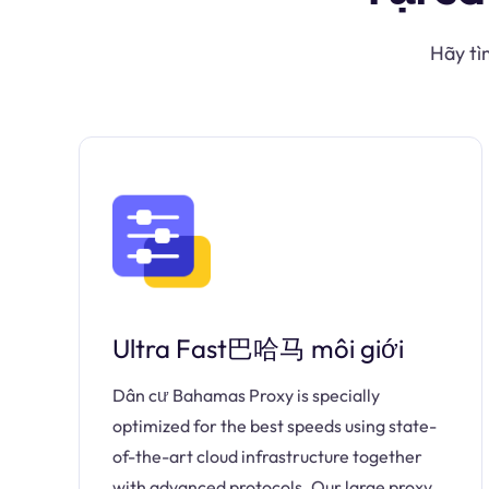
Hãy tì
Ultra Fast巴哈马 môi giới
Dân cư Bahamas Proxy is specially
optimized for the best speeds using state-
of-the-art cloud infrastructure together
with advanced protocols. Our large proxy