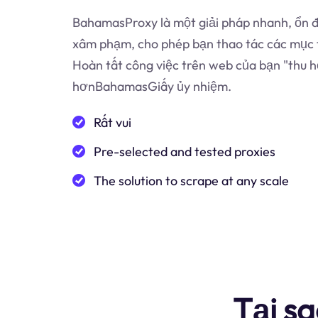
BahamasProxy là một giải pháp nhanh, ổn đị
xâm phạm, cho phép bạn thao tác các mục t
Hoàn tất công việc trên web của bạn "thu h
hơnBahamasGiấy ủy nhiệm.
Rất vui
Pre-selected and tested proxies
The solution to scrape at any scale
Tại s