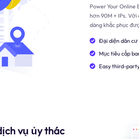
Power Your Online B
hơn 90M + IPs. Với 
dàng khắc phục được
Đại diện dân cư
Mục tiêu cấp ba
Easy third-part
ịch vụ ủy thác