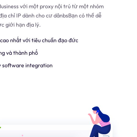
usiness với một proxy nội trú từ một nhóm
địa chỉ IP dành cho cư dân
bs
Bạn có thể dễ
 giới hạn địa lý.
 cao nhất với tiêu chuẩn đạo đức
ng và thành phố
y software integration