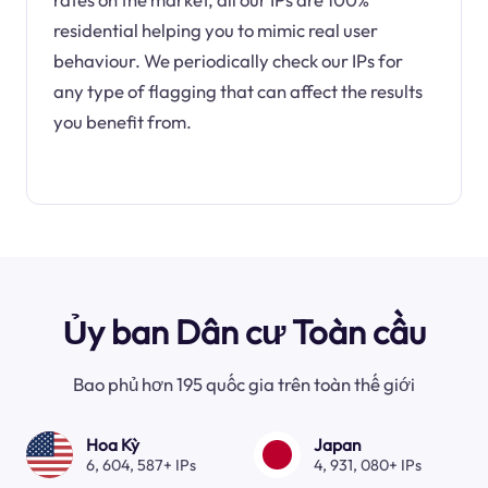
residential helping you to mimic real user
behaviour. We periodically check our IPs for
any type of flagging that can affect the results
you benefit from.
Ủy ban Dân cư Toàn cầu
Bao phủ hơn 195 quốc gia trên toàn thế giới
Hoa Kỳ
Japan
6, 604, 587+ IPs
4, 931, 080+ IPs