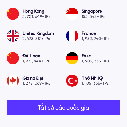
Hong Kong
Singapore
3, 701, 649+ IPs
155, 548+ IPs
United Kingdom
France
2, 473, 581+ IPs
1, 952, 740+ IPs
Đài Loan
Đức
1, 921, 844+ IPs
1, 903, 353+ IPs
Gia nã Đại
Thổ Nhĩ Kỳ
1, 278, 069+ IPs
1, 105, 336+ IPs
Tất cả các quốc gia