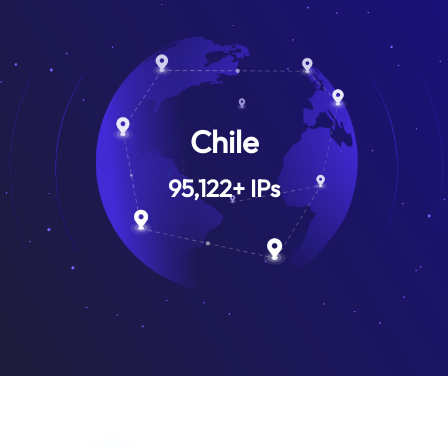
Chile
95,122
+
IPs