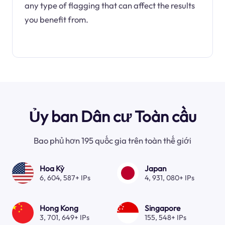
any type of flagging that can affect the results
you benefit from.
Ủy ban Dân cư Toàn cầu
Bao phủ hơn 195 quốc gia trên toàn thế giới
Hoa Kỳ
Japan
6, 604, 587+ IPs
4, 931, 080+ IPs
Hong Kong
Singapore
3, 701, 649+ IPs
155, 548+ IPs