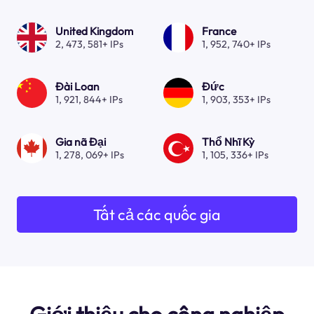
United Kingdom
France
2, 473, 581+ IPs
1, 952, 740+ IPs
Đài Loan
Đức
1, 921, 844+ IPs
1, 903, 353+ IPs
Gia nã Đại
Thổ Nhĩ Kỳ
1, 278, 069+ IPs
1, 105, 336+ IPs
Tất cả các quốc gia