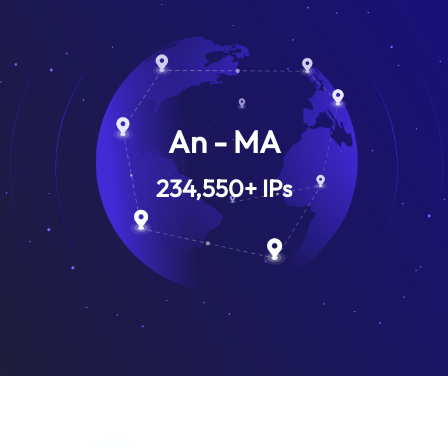
An - MA
234,550
+
IPs