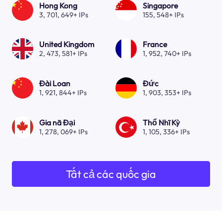
Hong Kong
Singapore
3, 701, 649+ IPs
155, 548+ IPs
United Kingdom
France
2, 473, 581+ IPs
1, 952, 740+ IPs
Đài Loan
Đức
1, 921, 844+ IPs
1, 903, 353+ IPs
Gia nã Đại
Thổ Nhĩ Kỳ
1, 278, 069+ IPs
1, 105, 336+ IPs
Tất cả các quốc gia