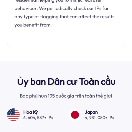
behaviour. We periodically check our IPs for
any type of flagging that can affect the results
you benefit from.
Ủy ban Dân cư Toàn cầu
Bao phủ hơn 195 quốc gia trên toàn thế giới
Hoa Kỳ
Japan
6, 604, 587+ IPs
4, 931, 080+ IPs