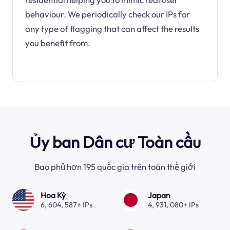
behaviour. We periodically check our IPs for
any type of flagging that can affect the results
you benefit from.
Ủy ban Dân cư Toàn cầu
Bao phủ hơn 195 quốc gia trên toàn thế giới
Hoa Kỳ
Japan
6, 604, 587+ IPs
4, 931, 080+ IPs