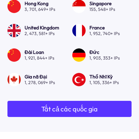
Hong Kong
Singapore
3, 701, 649+ IPs
155, 548+ IPs
United Kingdom
France
2, 473, 581+ IPs
1, 952, 740+ IPs
Đài Loan
Đức
1, 921, 844+ IPs
1, 903, 353+ IPs
Gia nã Đại
Thổ Nhĩ Kỳ
1, 278, 069+ IPs
1, 105, 336+ IPs
Tất cả các quốc gia