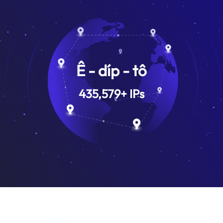
Ê - díp - tô
435,579
+
IPs