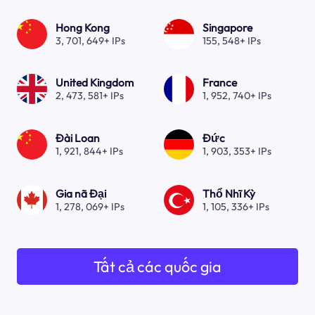
Hong Kong
Singapore
3, 701, 649+ IPs
155, 548+ IPs
United Kingdom
France
2, 473, 581+ IPs
1, 952, 740+ IPs
Đài Loan
Đức
1, 921, 844+ IPs
1, 903, 353+ IPs
Gia nã Đại
Thổ Nhĩ Kỳ
1, 278, 069+ IPs
1, 105, 336+ IPs
Tất cả các quốc gia