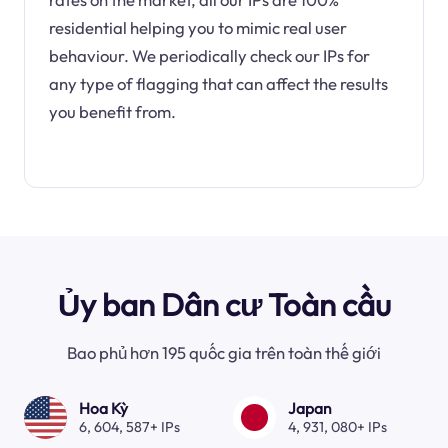
residential helping you to mimic real user
behaviour. We periodically check our IPs for
any type of flagging that can affect the results
you benefit from.
Ủy ban Dân cư Toàn cầu
Bao phủ hơn 195 quốc gia trên toàn thế giới
Hoa Kỳ
Japan
6, 604, 587+ IPs
4, 931, 080+ IPs