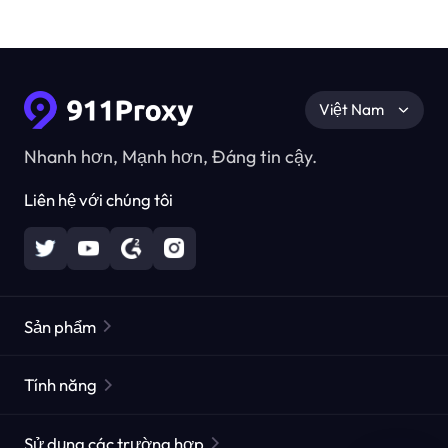
Việt Nam
Nhanh hơn, Mạnh hơn, Đáng tin cậy.
Liên hệ với chúng tôi
Sản phẩm
Các proxy dân cư
Phổ biến
Tính năng
Các proxy dân cư không giới hạn
Danh sách Proxy miễn phí
Sử dụng các trường hợp
Các proxy dân cư tĩnh