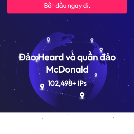
Bắt đầu ngay đi.
Đảo Heard và quần đảo
McDonald
102,498
+
IPs