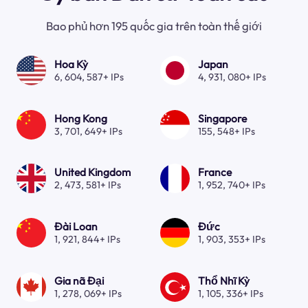
Bao phủ hơn 195 quốc gia trên toàn thế giới
Hoa Kỳ
Japan
6, 604, 587+ IPs
4, 931, 080+ IPs
Hong Kong
Singapore
3, 701, 649+ IPs
155, 548+ IPs
United Kingdom
France
2, 473, 581+ IPs
1, 952, 740+ IPs
Đài Loan
Đức
1, 921, 844+ IPs
1, 903, 353+ IPs
Gia nã Đại
Thổ Nhĩ Kỳ
1, 278, 069+ IPs
1, 105, 336+ IPs