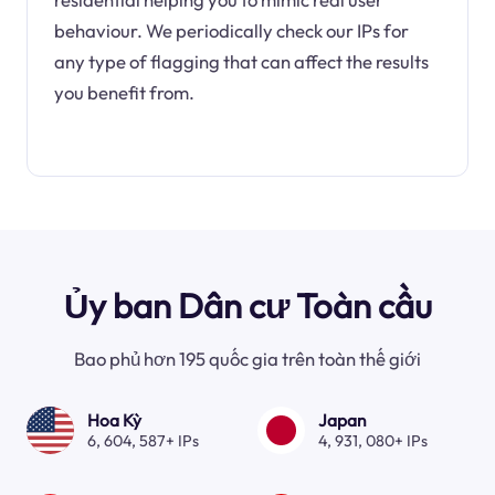
behaviour. We periodically check our IPs for
any type of flagging that can affect the results
you benefit from.
Ủy ban Dân cư Toàn cầu
Bao phủ hơn 195 quốc gia trên toàn thế giới
Hoa Kỳ
Japan
6, 604, 587+ IPs
4, 931, 080+ IPs