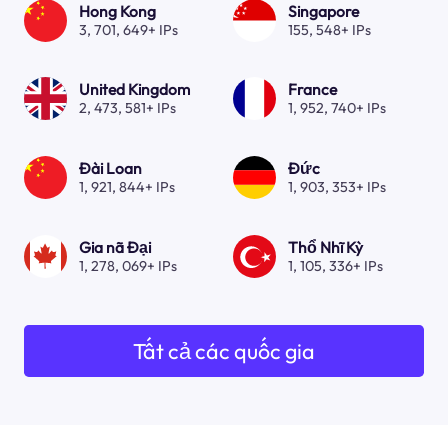
Hong Kong
Singapore
3, 701, 649+ IPs
155, 548+ IPs
United Kingdom
France
2, 473, 581+ IPs
1, 952, 740+ IPs
Đài Loan
Đức
1, 921, 844+ IPs
1, 903, 353+ IPs
Gia nã Đại
Thổ Nhĩ Kỳ
1, 278, 069+ IPs
1, 105, 336+ IPs
Tất cả các quốc gia