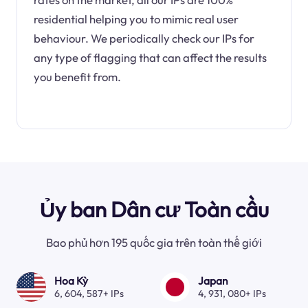
residential helping you to mimic real user
behaviour. We periodically check our IPs for
any type of flagging that can affect the results
you benefit from.
Ủy ban Dân cư Toàn cầu
Bao phủ hơn 195 quốc gia trên toàn thế giới
Hoa Kỳ
Japan
6, 604, 587+ IPs
4, 931, 080+ IPs