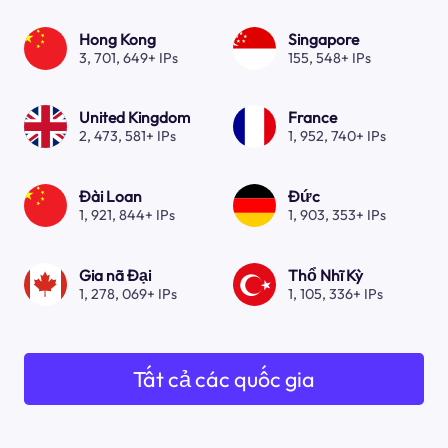
Hong Kong
Singapore
3, 701, 649+ IPs
155, 548+ IPs
United Kingdom
France
2, 473, 581+ IPs
1, 952, 740+ IPs
Đài Loan
Đức
1, 921, 844+ IPs
1, 903, 353+ IPs
Gia nã Đại
Thổ Nhĩ Kỳ
1, 278, 069+ IPs
1, 105, 336+ IPs
Tất cả các quốc gia