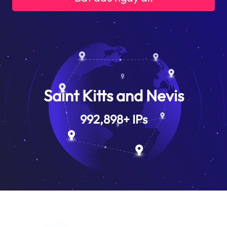
Saint Kitts and Nevis
992,898
+
IPs